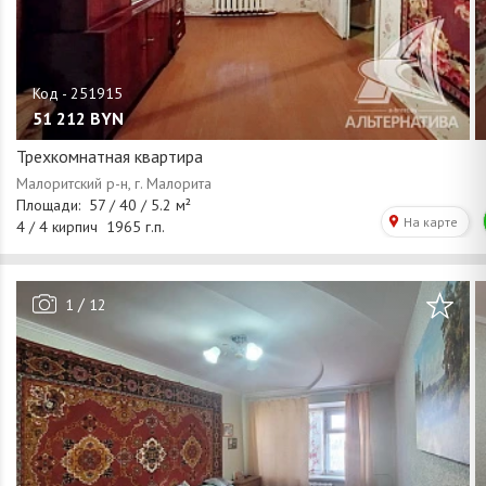
51 212
BYN
Трехкомнатная квартира
/
1
12