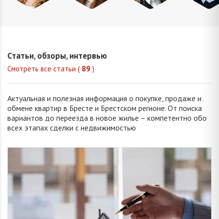
Михайлова
Попова
Петрань
Шевчу
Оксана
Елизавета
Надежда
Марин
Владимировна
Викторовна
Николаевна
Викторо
Статьи, обзоры, интервью
Смотреть все статьи (
89
)
Актуальная и полезная информация о покупке, продаже и
обмене квартир в Бресте и Брестском регионе. От поиска
вариантов до переезда в новое жилье – компетентно обо
всех этапах сделки с недвижимостью