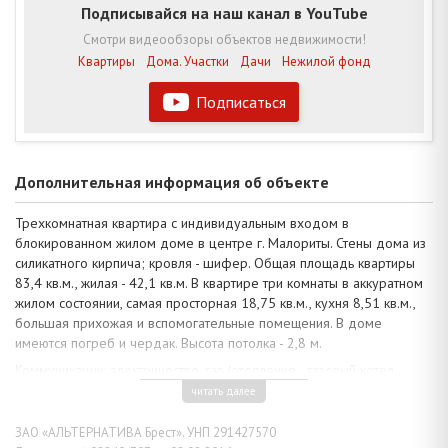
Подписывайся на наш канал в YouTube
Смотри видеообзоры объектов недвижимости!
Квартиры
Дома. Участки
Дачи
Нежилой фонд
Подписаться
Дополнительная информация об объекте
Трехкомнатная квартира с индивидуальным входом в
блокированном жилом доме в центре г. Малориты. Стены дома из
силикатного кирпича; кровля - шифер. Общая площадь квартиры
83,4 кв.м., жилая - 42,1 кв.м. В квартире три комнаты в аккуратном
жилом состоянии, самая просторная 18,75 кв.м., кухня 8,51 кв.м.,
большая прихожая и вспомогательные помещения. В доме
имеются погреб и чердак. Высота потолка - 2,8 м.
Коммуникации: электричество, газ (отопление - газовый котел
Viessmann), водоснабжение, канализация, - централизованные.
читать далее
Земельный участок площадью 0,0750 га по периметру огорожен
ЗАО «АЛЬТЕРНАТИВА Брест». УНП 291427570
забором, имеются хозблок и гараж. Асфальтированные