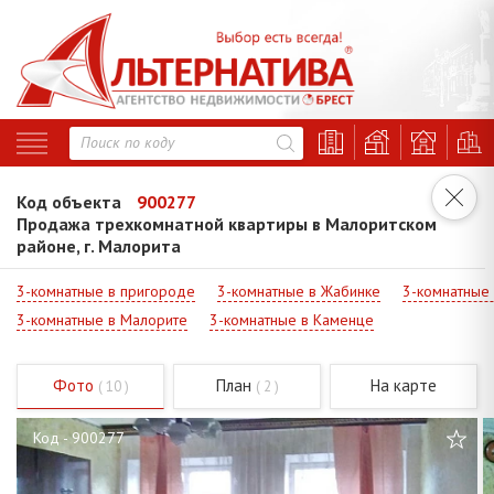
Код объекта
900277
Продажа трехкомнатной квартиры в Малоритском
районе, г. Малорита
3-комнатные в пригороде
3-комнатные в Жабинке
3-комнатные
3-комнатные в Малорите
3-комнатные в Каменце
Фото
План
На карте
( 10 )
( 2 )
Код - 900277