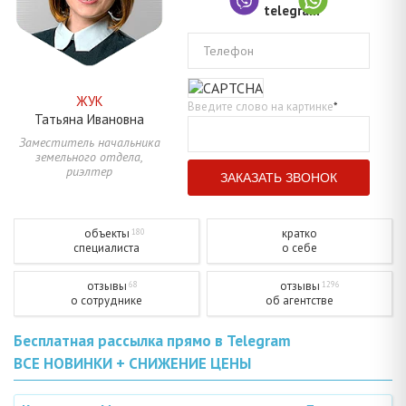
Телефон
ЖУК
Введите слово на картинке
*
Татьяна
Ивановна
Заместитель начальника
земельного отдела,
риэлтер
объекты
кратко
180
специалиста
о себе
отзывы
отзывы
68
1296
о сотруднике
об агентстве
Бесплатная рассылка прямо в Telegram
ВСЕ НОВИНКИ + СНИЖЕНИЕ ЦЕНЫ