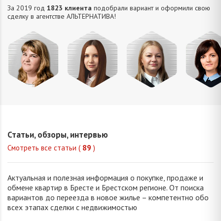
За 2019 год
1823 клиента
подобрали вариант и оформили свою
сделку в агентстве АЛЬТЕРНАТИВA!
Михайлова
Попова
Петрань
Шевчу
Оксана
Елизавета
Надежда
Марин
Владимировна
Викторовна
Николаевна
Викторо
Статьи, обзоры, интервью
Смотреть все статьи (
89
)
Актуальная и полезная информация о покупке, продаже и
обмене квартир в Бресте и Брестском регионе. От поиска
вариантов до переезда в новое жилье – компетентно обо
всех этапах сделки с недвижимостью