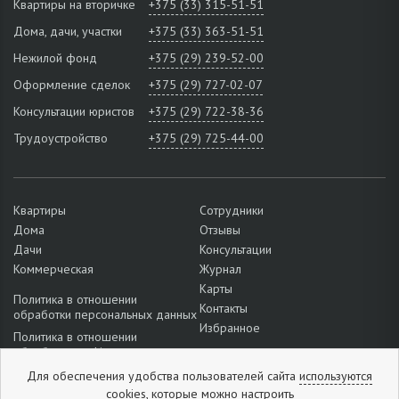
Квартиры на вторичке
+375 (33) 315-51-51
Дома, дачи, участки
+375 (33) 363-51-51
Нежилой фонд
+375 (29) 239-52-00
Оформление сделок
+375 (29) 727-02-07
Консультации юристов
+375 (29) 722-38-36
Трудоустройство
+375 (29) 725-44-00
Квартиры
Сотрудники
Дома
Отзывы
Дачи
Консультации
Коммерческая
Журнал
Карты
Политика в отношении
Контакты
обработки персональных данных
Избранное
Политика в отношении
обработки cookie
Подробнее о настройках файлов
Для обеспечения удобства пользователей сайта
используются
cookie
cookies,
которые можно
настроить