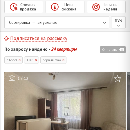
Срочная
Цена
Новинки
продажа
снижена
недели
BYN
Сортировка — актуальные
Подписаться на рассылку
По запросу найдено -
24 квартиры
Очистить
г. Брест
1-КВ
первый этаж
/
1
12