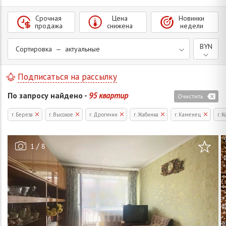
Срочная
Цена
Новинки
продажа
снижена
недели
BYN
Сортировка — актуальные
Подписаться на рассылку
По запросу найдено -
95 квартир
Очистить
г. Береза
г. Высокое
г. Дрогичин
г. Жабинка
г. Каменец
г. 
/
1
8