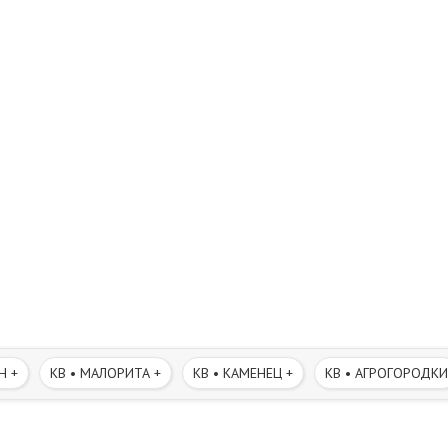
Н +
КВ • МАЛОРИТА +
КВ • КАМЕНЕЦ +
КВ • АГРОГОРОДКИ