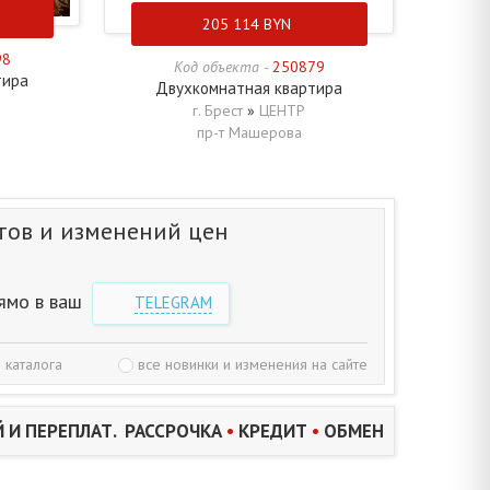
205 114
BYN
98
Код объекта -
250879
тира
Двухкомнатная квартира
г. Брест
»
ЦЕНТР
пр-т Машерова
тов и изменений цен
ямо в ваш
TELEGRAM
 каталога
все новинки и изменения на сайте
 И ПЕРЕПЛАТ. РАССРОЧКА
•
КРЕДИТ
•
ОБМЕН