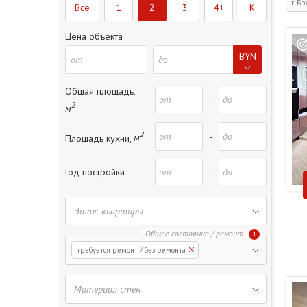
г. Бр
Все
1
2
3
4+
K
Цена объекта
BYN
Общая площадь,
-
2
м
2
-
Площадь кухни,
м
-
Год постройки
1
требуется ремонт / без ремонта