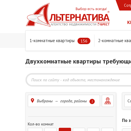
Сот
К
1-комнатные квартиры
2-комнатные кв
Главная
Предложения
Квартиры
Требуется ремо
156
Двухкомнатные квартиры требующи
Выбраны — города, районы
С
1
По 
Кол-во комнат