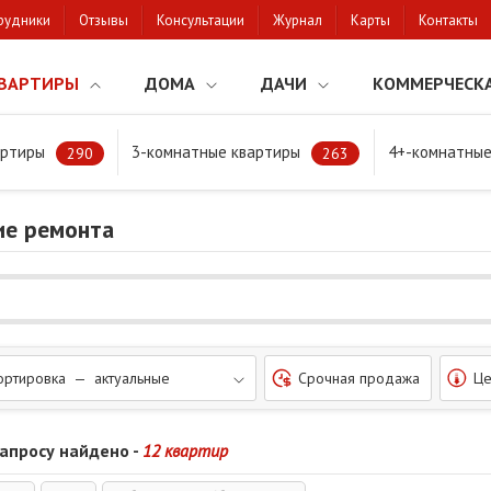
рудники
Отзывы
Консультации
Журнал
Карты
Контакты
ВАРТИРЫ
ДОМА
ДАЧИ
КОММЕРЧЕСК
артиры
3-комнатные квартиры
4+-комнатные
нт
290
263
е ремонта
ортировка — актуальные
Срочная продажа
Це
запросу найдено -
12 квартир