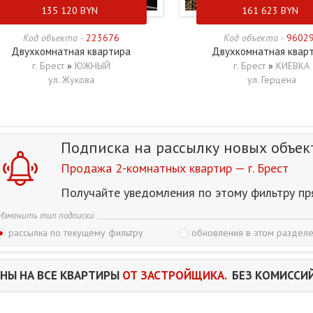
135 120
BYN
161 623
BYN
Код объекта -
223676
Код объекта -
9602
Двухкомнатная квартира
Двухкомнатная квар
г. Брест
»
ЮЖНЫЙ
г. Брест
»
КИЕВКА
ул. Жукова
ул. Герцена
Подписка на рассылку
новых объек
Продажа 2-комнатных квартир — г. Брест
Получайте уведомления по этому фильтру пр
Изменить тип подписки
рассылка по текущему фильтру
обновления в этом разделе
НЫ НА ВСЕ КВАРТИРЫ
ОТ ЗАСТРОЙЩИКА.
БЕЗ КОМИССИЙ