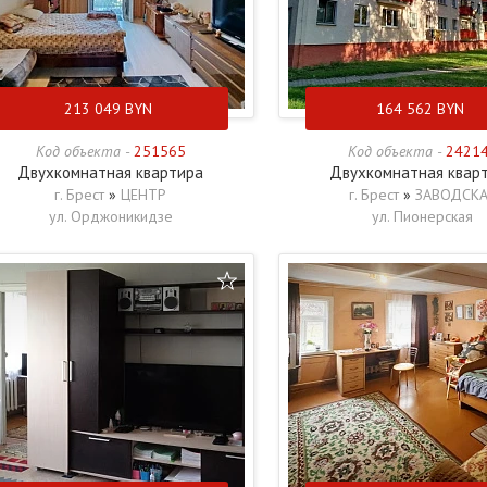
213 049
BYN
164 562
BYN
Код объекта -
251565
Код объекта -
2421
Двухкомнатная квартира
Двухкомнатная квар
г. Брест
»
ЦЕНТР
г. Брест
»
ЗАВОДСКА
ул. Орджоникидзе
ул. Пионерская