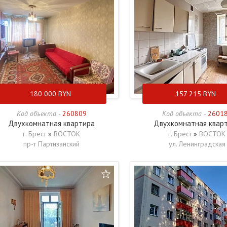
180 000
BYN
157 215
BYN
Код объекта -
260809
Код объекта -
2601
Двухкомнатная квартира
Двухкомнатная квар
г. Брест
»
ВОСТОК
г. Брест
»
ВОСТОК
пр-т Партизанский
ул. Ленинградская