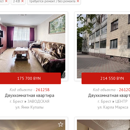
ест
2-КВ
требуется ремонт / без ремонта
175 700
BYN
214 550
BYN
Код объекта -
261258
Код объекта -
2612
Двухкомнатная квартира
Двухкомнатная квар
г. Брест
»
ЗАВОДСКАЯ
г. Брест
»
ЦЕНТР
ул. Янки Купалы
ул. Карла Маркса