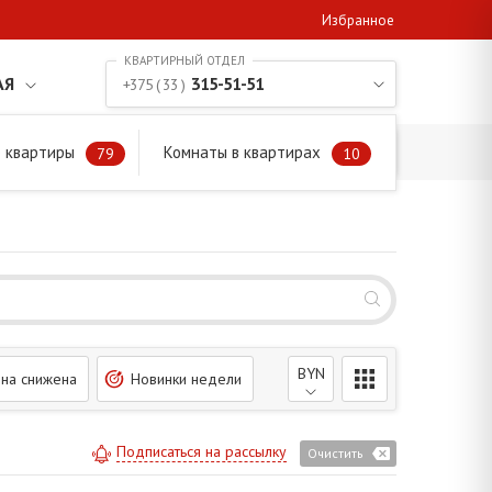
Избранное
АЯ
315-51-51
+375 ( 33 )
 квартиры
Комнаты в квартирах
79
10
BYN
на снижена
Новинки недели
Подписаться на рассылку
Очистить