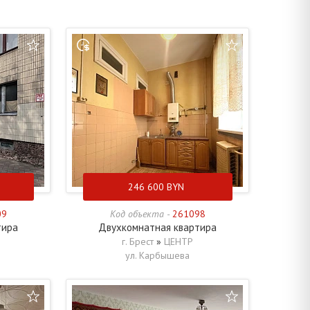
246 600
BYN
09
Код объекта -
261098
тира
Двухкомнатная квартира
г. Брест
»
ЦЕНТР
ул. Карбышева