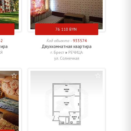
76 110
BYN
42
Код объекта -
933574
тира
Двухкомнатная квартира
Я
г. Брест
»
РЕЧИЦА
ул. Солнечная