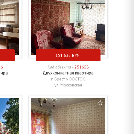
151 632
BYN
86
Код объекта -
251658
тира
Двухкомнатная квартира
г. Брест
»
ВОСТОК
ул. Московская