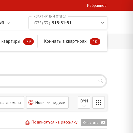
Избранное
АЯ
315-51-51
+375 ( 33 )
 квартиры
Комнаты в квартирах
79
10
BYN
на снижена
Новинки недели
Подписаться на рассылку
Очистить