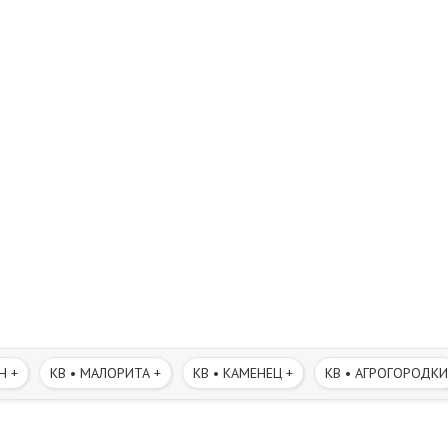
Н +
КВ • МАЛОРИТА +
КВ • КАМЕНЕЦ +
КВ • АГРОГОРОДКИ