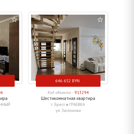
646 652
BYN
06
Код объекта -
913294
тира
Шестикомнатная квартира
ЧНЫЙ
г. Брест
»
ГРАЕВКА
ул. Заслонова