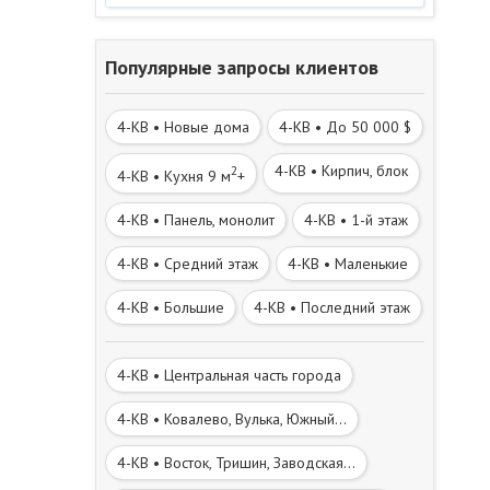
Популярные запросы клиентов
4-КВ • Новые дома
4-КВ • До 50 000 $
4-КВ • Кирпич, блок
2
4-КВ • Кухня 9 м
+
4-КВ • Панель, монолит
4-КВ • 1-й этаж
4-КВ • Средний этаж
4-КВ • Маленькие
4-КВ • Большие
4-КВ • Последний этаж
4-КВ • Центральная часть города
4-КВ • Ковалево, Вулька, Южный...
4-КВ • Восток, Тришин, Заводская...