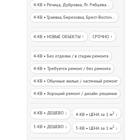
4-КВ • Речица, Дубровка, Лт. Рябцева...
4-КВ • Граевка, Березовка, Брест-Восточ...
4-КВ • НОВЫЕ ОБЪЕКТЫ ↑
СРОЧНО ↑
4-КВ • Без отделки / в стадии ремонта
4-КВ • Требуется ремонт / без ремонта
4-КВ • Обычные жилые / частичный ремонт
4-КВ • Хороший ремонт / дизайн. решения
4-КВ • ДЕШЕВО ↓
2
4-КВ • ЦЕНА за 1 м
↓
3-КВ • ДЕШЕВО ↓
2
3-КВ • ЦЕНА за 1 м
↓