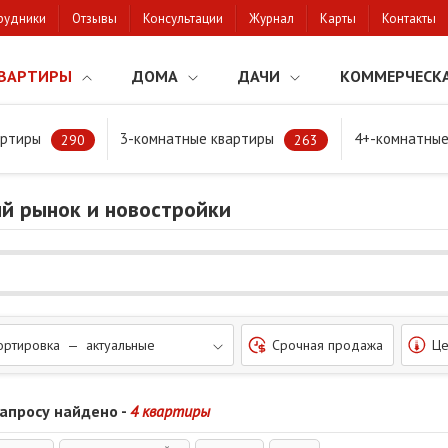
рудники
Отзывы
Консультации
Журнал
Карты
Контакты
ВАРТИРЫ
ДОМА
ДАЧИ
КОММЕРЧЕСК
артиры
3-комнатные квартиры
4+-комнатные
290
263
ый рынок и новостройки
ортировка — актуальные
Срочная продажа
Це
запросу найдено -
4 квартиры