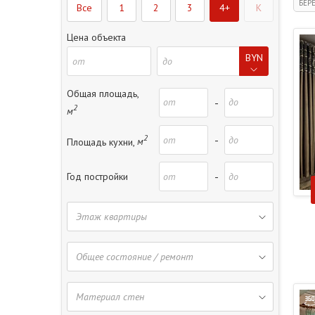
БЕР
Все
1
2
3
4+
K
Цена объекта
BYN
Общая площадь,
-
2
м
2
-
Площадь кухни,
м
-
Год постройки