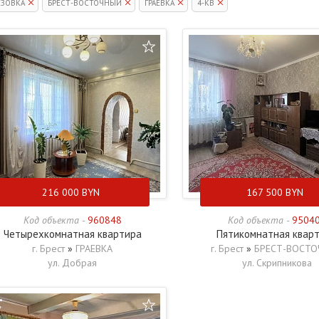
ЕЗОВКА
БРЕСТ-ВОСТОЧНЫЙ
ГРАЕВКА
4-КВ
216 000
BYN
167 500
BYN
Код объекта -
960848
Код объекта -
9504
Четырехкомнатная квартира
Пятикомнатная квар
г. Брест
»
ГРАЕВКА
г. Брест
»
БРЕСТ-ВОСТО
ул. Добрая
ул. Скрипникова