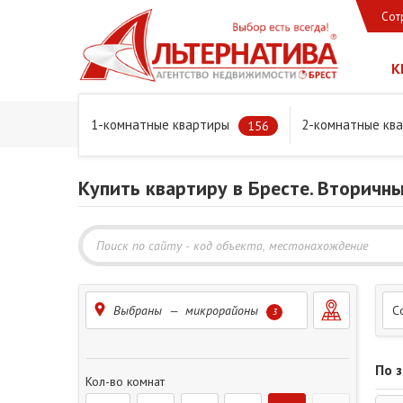
Сот
К
1-комнатные квартиры
2-комнатные кв
Главная
Предложения
Квартиры
156
Купить квартиру в Бресте. Вторичн
Выбраны — микрорайоны
С
3
По 
Кол-во комнат