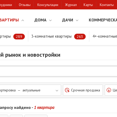
рудники
Отзывы
Консультации
Журнал
Карты
Контакты
ВАРТИРЫ
ДОМА
ДАЧИ
КОММЕРЧЕСК
артиры
3-комнатные квартиры
4+-комнатные
289
263
ый рынок и новостройки
ортировка — актуальные
Срочная продажа
Це
запросу найдено -
1 квартира