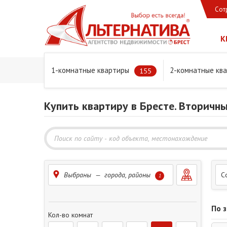
Сот
К
1-комнатные квартиры
2-комнатные кв
Главная
Предложения
Квартиры
155
Купить квартиру в Бресте. Вторичн
Выбраны — города, районы
С
1
По 
Кол-во комнат