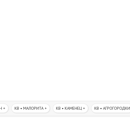
Н +
КВ • МАЛОРИТА +
КВ • КАМЕНЕЦ +
КВ • АГРОГОРОДКИ