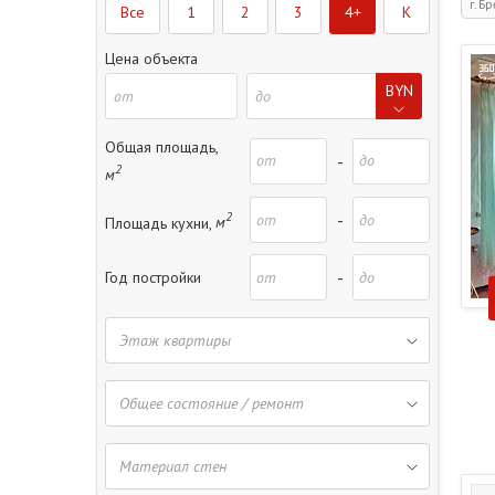
г. Бр
Все
1
2
3
4+
K
Цена объекта
BYN
Общая площадь,
-
2
м
2
-
Площадь кухни,
м
-
Год постройки