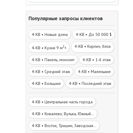
Популярные запросы клиентов
4-КВ • Новые дома
4-КВ • До 50 000 $
4-КВ • Кирпич, блок
2
4-КВ • Кухня 9 м
+
4-КВ • Панель, монолит
4-КВ • 1-й этаж
4-КВ • Средний этаж
4-КВ • Маленькие
4-КВ • Большие
4-КВ • Последний этаж
4-КВ • Центральная часть города
4-КВ • Ковалево, Вулька, Южный...
4-КВ • Восток, Тришин, Заводская...