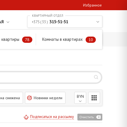
Избранное
АЯ
315-51-51
+375 ( 33 )
 квартиры
Комнаты в квартирах
78
10
BYN
на снижена
Новинки недели
Подписаться на рассылку
Очистить