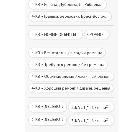
4-КВ • Речица, Дубровка, Лт. Рябцева...
4-КВ • Граевка, Березовка, Брест-Восточ...
4-КВ • НОВЫЕ ОБЪЕКТЫ ↑
СРОЧНО ↑
4-КВ • Без отделки / в стадии ремонта
4-КВ • Требуется ремонт / без ремонта
4-КВ • Обычные жилые / частичный ремонт
4-КВ • Хороший ремонт / дизайн. решения
4-КВ • ДЕШЕВО ↓
2
4-КВ • ЦЕНА за 1 м
↓
3-КВ • ДЕШЕВО ↓
2
3-КВ • ЦЕНА за 1 м
↓