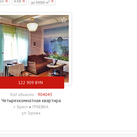
ест
4-КВ
2
до 50000 м
122 909
BYN
Код объекта -
904043
Четырехкомнатная квартира
г. Брест
»
ГРАЕВКА
ул. Гурова