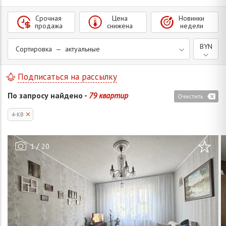
Срочная
Цена
Новинки
продажа
снижена
недели
BYN
Сортировка — актуальные
Подписаться на рассылку
По запросу найдено -
79 квартир
Очистить
4-КВ
/
1
20