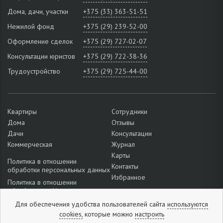
Дома, дачи, участки
+375 (33) 363-51-51
Нежилой фонд
+375 (29) 239-52-00
Оформление сделок
+375 (29) 727-02-07
Консультации юристов
+375 (29) 722-38-36
Трудоустройство
+375 (29) 725-44-00
Квартиры
Сотрудники
Дома
Отзывы
Дачи
Консультации
Коммерческая
Журнал
Карты
Политика в отношении
Контакты
обработки персональных данных
Избранное
Политика в отношении
обработки cookie
Подробнее о настройках файлов
Для обеспечения удобства пользователей сайта
используются
cookie
cookies,
которые можно
настроить