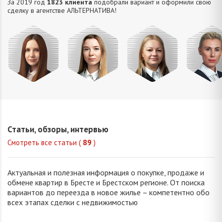
За 2019 год
1823 клиента
подобрали вариант и оформили свою
сделку в агентстве АЛЬТЕРНАТИВA!
Крым
Попова
Петрань
Завтур
Ольга
Елизавета
Надежда
Татьян
Николаевна
Викторовна
Николаевна
Анатолье
Статьи, обзоры, интервью
Смотреть все статьи (
89
)
Актуальная и полезная информация о покупке, продаже и
обмене квартир в Бресте и Брестском регионе. От поиска
вариантов до переезда в новое жилье – компетентно обо
всех этапах сделки с недвижимостью