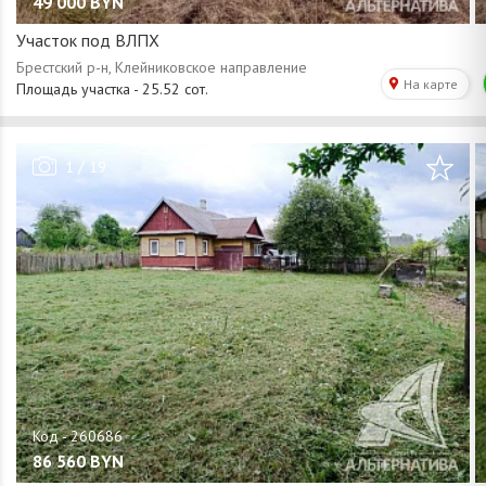
49 000
BYN
Участок под ВЛПХ
/
1
19
86 560
BYN