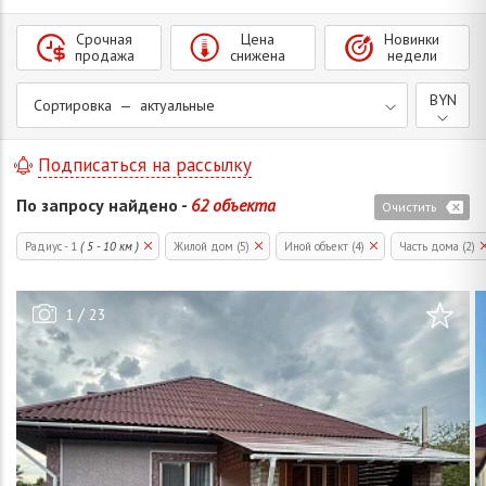
Срочная
Цена
Новинки
продажа
снижена
недели
BYN
Сортировка — актуальные
Подписаться на рассылку
По запросу найдено -
62 объекта
Очистить
Радиус - 1
( 5 - 10 км )
Жилой дом (5)
Иной объект (4)
Часть дома (2)
/
1
23