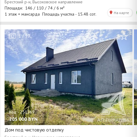
/
1
39
205 000
BYN
Дом под чистовую отделку