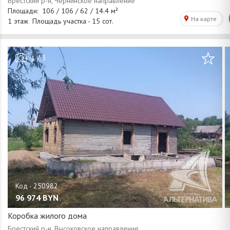
/
1
3
96 974
BYN
Коробка жилого дома