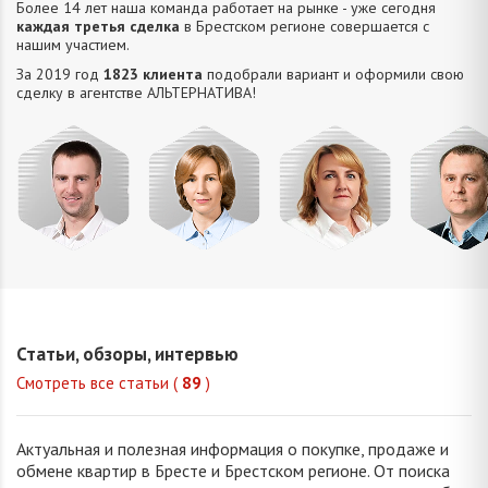
Более 14 лет наша команда работает на рынке - уже сегодня
каждая третья сделка
в Брестском регионе совершается с
нашим участием.
За 2019 год
1823 клиента
подобрали вариант и оформили свою
сделку в агентстве АЛЬТЕРНАТИВA!
Усюкевич
Привалова
Семечко
Царук
Денис
Диана
Наталья
Сергей
Владимирович
Станиславовна
Николаевна
Василье
Статьи, обзоры, интервью
Смотреть все статьи (
89
)
Актуальная и полезная информация о покупке, продаже и
обмене квартир в Бресте и Брестском регионе. От поиска