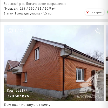
/
1
27
320 307
BYN
Дом под чистовую отделку