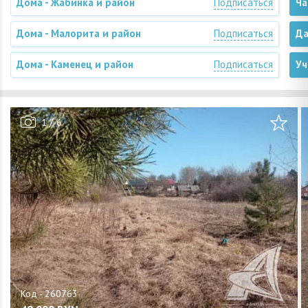
Дома - Жабинка и район
Подписаться
Ча
Дома - Малорита и район
Подписаться
Да
Дома - Каменец и район
Подписаться
Уч
/
1
6