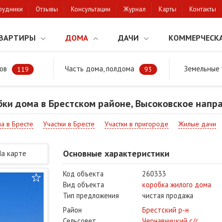
рудники
Отзывы
Консультации
Журнал
Карты
Контакты
ВАРТИРЫ
ДОМА
ДАЧИ
КОММЕРЧЕСК
ов
Часть дома, полдома
Земельные 
районе
Продажа коробки дома в Брестском районе, Высоковское на
119
93
ки дома в Брестском районе, Высоковское напр
ма в Бресте
Участки в Бресте
Участки в пригороде
Жилые дачи
Основные характеристики
На карте
Код объекта
260333
Вид объекта
коробка жилого дома
Тип предложения
чистая продажа
Район
Брестский р-н
Сельсовет
Чернавчицкий с/с