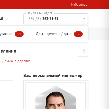
Избранное
АЯ
363-51-51
+375 ( 33 )
участки
Дом в деревне / дача
правление
51
56
авление
Домики в деревне
Ваш персональный менеджер