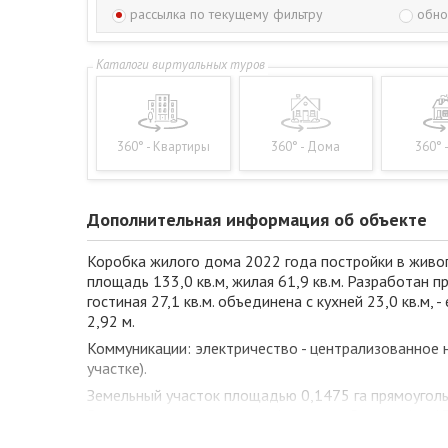
рассылка по текущему фильтру
обно
360° - Квартиры
360° - Дома
360° 
Дополнительная информация об объекте
Коробка жилого дома 2022 года постройки в живоп
площадь 133,0 кв.м, жилая 61,9 кв.м. Разработан 
гостиная 27,1 кв.м. объединена с кухней 23,0 кв.м
2,92 м.
Коммуникации: электричество - централизованное н
участке).
Земельный участок площадью 0,1475 га прямоуголь
Высоковском направлении (трасса на Высокое), в 1
особенность: рядом с деревней находится озеро С