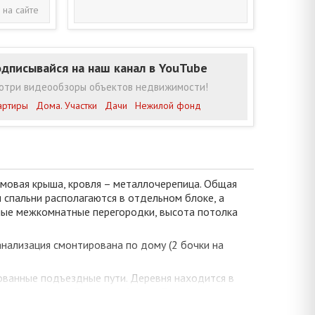
 на сайте
дписывайся на наш канал в YouTube
отри видеообзоры объектов недвижимости!
артиры
Дома. Участки
Дачи
Нежилой фонд
ьмовая крыша, кровля – металлочерепица. Общая
 спальни располагаются в отдельном блоке, а
пичные межкомнатные перегородки, высота потолка
анализация смонтирована по дому (2 бочки на
ованные подъездные пути. Деревня находится в
ог, ж/д станция Лыщицы в 2-х км. Природная
тях Бреста.