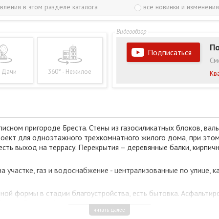
вления в этом разделе каталога
все новинки и изменения
По
Подписаться
См
- Дачи
360° - Нежилое
Кв
исном пригороде Бреста. Стены из газосиликатных блоков, вал
проект для одноэтажного трехкомнатного жилого дома, при этом
, - есть выход на террасу. Перекрытия – деревянные балки, кир
а участке, газ и водоснабжение - централизованные по улице, к
ной формы в стадии благоустройства, есть бытовка. Асфальтир
7 км от Бреста. Имеется магазин, удобная развязка местных дор
читать далее
муга — одно из крупнейших искусственных водоёмов в окрестнос