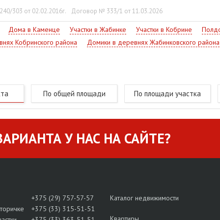
40/303 от 02.02.2016г.
Договор № 333/1 от 11.03.2026
Дома в Каменце
Участки в Жабинке
Участки в Кобрине
Полдо
внях Кобринского района
Домики в деревнях Жабинковского района
кта
По общей площади
По площади участка
АРИАНТА У НАС НА САЙТЕ?
+375 (29) 757-57-57
Каталог недвижимости
вторичке
+375 (33) 315-51-51
Квартиры
частки
+375 (33) 363-51-51