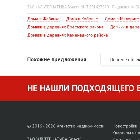
ЗАО «АЛЬТЕРНАТИВА Брест». УНП 291427570
Лицензия № 022
Дома в Жабинке
Дома в Кобрине
Дома в Малорите
Домики в деревнях Брестского района
Домики в дере
Домики в деревнях Каменецкого района
Похожие предложения
По цене объе
НЕ НАШЛИ ПОДХОДЯЩЕГО В
© 2016 - 2026 Агентство недвижимости
Новостройки
Квартиры на 
ЗАО "АЛЬТЕРНАТИВА Брест"
Дома, дачи, у