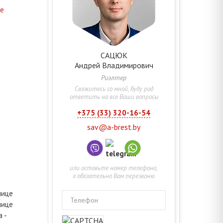
ие
САЦЮК
Андрей
Владимирович
Риэлтер
Свяжитесь со мной, буду рад
ответить на все Ваши вопросы
+375 (33) 320-16-54
sav@a-brest.by
или оставьте номер телефона,
я обязательно Вам перезвоню
лице
Телефон
лице
 -