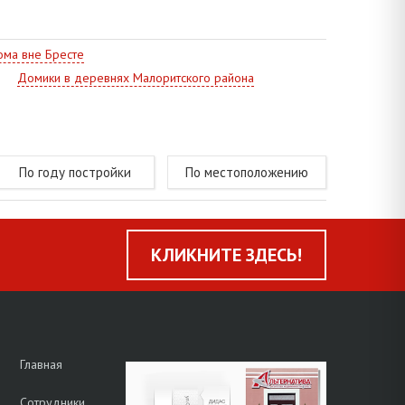
ма вне Бресте
Домики в деревнях Малоритского района
По году постройки
По местоположению
КЛИКНИТЕ ЗДЕСЬ!
Главная
Сотрудники