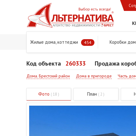
Сот
К
Жилые дома, коттеджи
Коробки дом
Главная
Предложения
Дома в Бресте и Брестском 
454
Код объекта
260333
Продажа короб
Дома. Брестский район
Дома в пригороде
Часть до
Фото
План
( 18 )
( 2 )