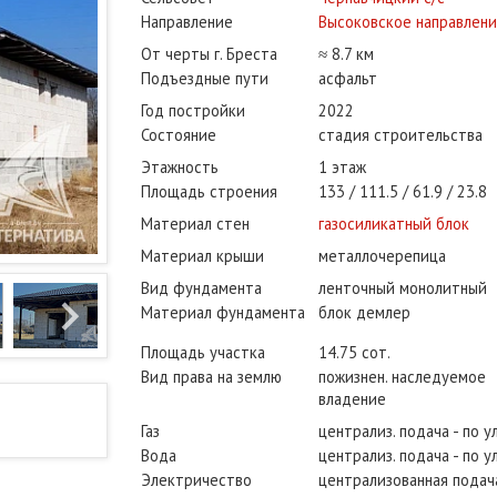
Направление
Высоковское направлен
От черты г. Бреста
≈ 8.7 км
Подъездные пути
асфальт
Год постройки
2022
Состояние
стадия строительства
Этажность
1 этаж
Площадь строения
133
111.5
61.9
23.8
Материал стен
газосиликатный блок
Материал крыши
металлочерепица
Вид фундамента
ленточный монолитный
Материал фундамента
блок демлер
Площадь участка
14.75 сот.
Вид права на землю
пожизнен. наследуемое
владение
Газ
централиз. подача - по у
Вода
централиз. подача - по у
Электричество
централизованная подача