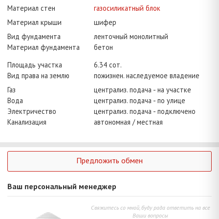
Материал стен
газосиликатный блок
Материал крыши
шифер
Вид фундамента
ленточный монолитный
Материал фундамента
бетон
Площадь участка
6.34 сот.
Вид права на землю
пожизнен. наследуемое владение
Газ
централиз. подача - на участке
Вода
централиз. подача - по улице
Электричество
централиз. подача - подключено
Канализация
автономная / местная
Предложить обмен
Ваш персональный менеджер
Свяжитесь со мной, буду рада ответить на все
Ваши вопросы