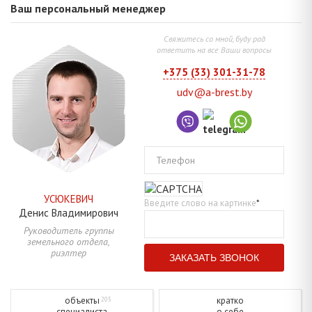
Ваш персональный менеджер
Свяжитесь со мной, буду рад
ответить на все Ваши вопросы
+375 (33) 301-31-78
udv@a-brest.by
Телефон
УСЮКЕВИЧ
Введите слово на картинке
*
Денис
Владимирович
Руководитель группы
земельного отдела,
риэлтер
объекты
кратко
205
специалиста
о себе