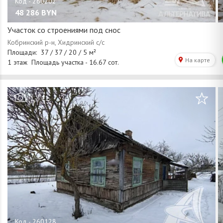
48 286
BYN
Участок со строениями под снос
/
1
11