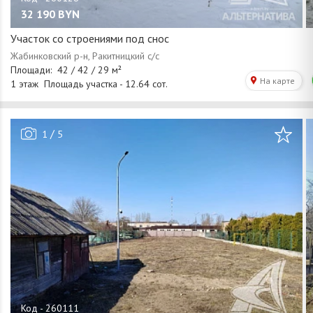
32 190
BYN
Участок со строениями под снос
/
1
5