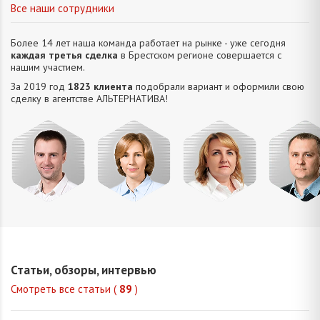
Все наши сотрудники
Более 14 лет наша команда работает на рынке - уже сегодня
каждая третья сделка
в Брестском регионе совершается с
нашим участием.
За 2019 год
1823 клиента
подобрали вариант и оформили свою
сделку в агентстве АЛЬТЕРНАТИВA!
Усюкевич
Привалова
Семечко
Царук
Денис
Диана
Наталья
Сергей
Владимирович
Станиславовна
Николаевна
Василье
Статьи, обзоры, интервью
Смотреть все статьи (
89
)