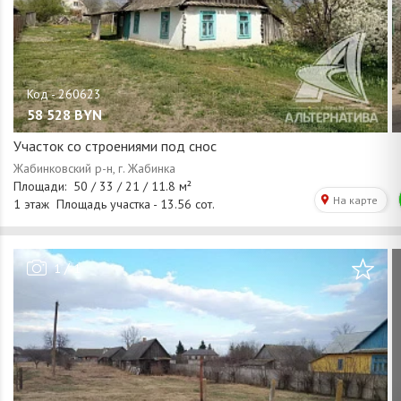
58 528
BYN
Участок со строениями под снос
/
1
1