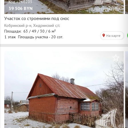
39 506
BYN
Участок со строениями под снос
/
1
8