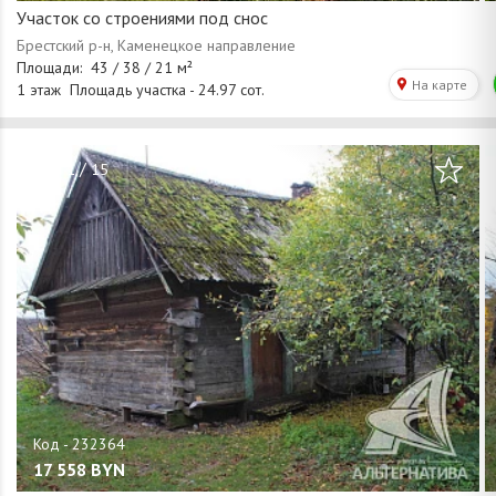
Участок со строениями под снос
/
1
15
17 558
BYN