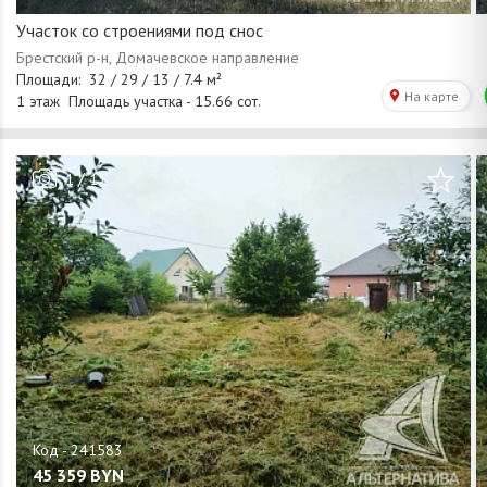
Участок со строениями под снос
/
1
11
45 359
BYN