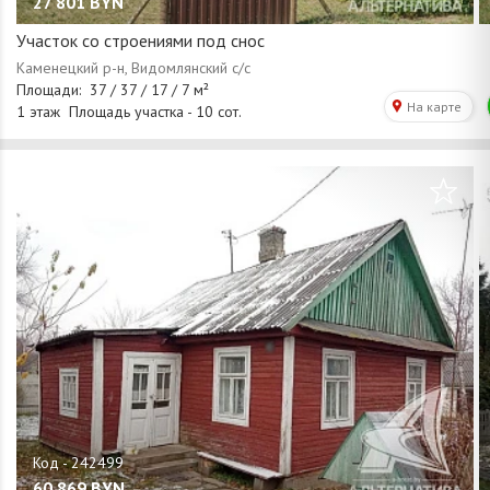
27 801
BYN
Участок со строениями под снос
/
1
14
60 869
BYN