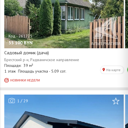
55 100
BYN
Садовый домик (дача)
/
1
29