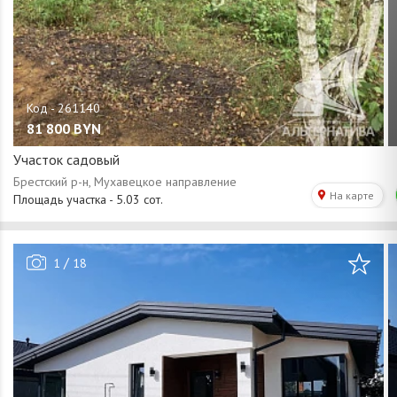
81 800
BYN
Участок садовый
/
1
18