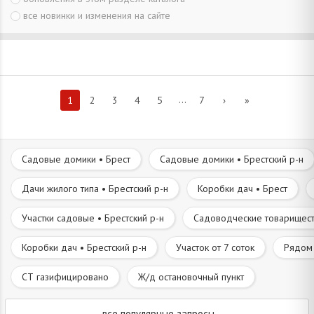
все новинки и изменения на сайте
...
1
2
3
4
5
7
›
»
Садовые домики • Брест
Садовые домики • Брестский р-н
Дачи жилого типа • Брестский р-н
Коробки дач • Брест
Участки садовые • Брестский р-н
Садоводческие товариществ
Коробки дач • Брестский р-н
Участок от 7 соток
Рядом 
СТ газифицировано
Ж/д остановочный пункт
все популярные запросы