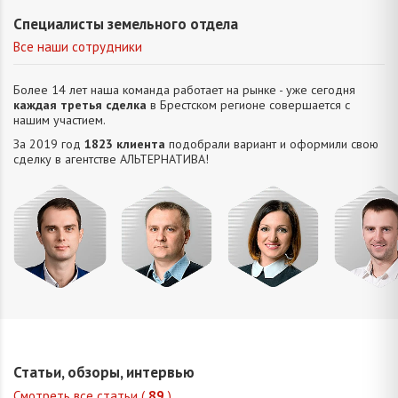
Специалисты земельного отдела
Все наши сотрудники
Более 14 лет наша команда работает на рынке - уже сегодня
каждая третья сделка
в Брестском регионе совершается с
нашим участием.
За 2019 год
1823 клиента
подобрали вариант и оформили свою
сделку в агентстве АЛЬТЕРНАТИВA!
Сацюк
Царук
Жук
Усюкев
Андрей
Сергей
Татьяна
Денис
Владимирович
Васильевич
Ивановна
Владимир
Статьи, обзоры, интервью
Смотреть все статьи (
89
)