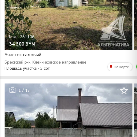
34 500
BYN
Участок садовый
/
1
12