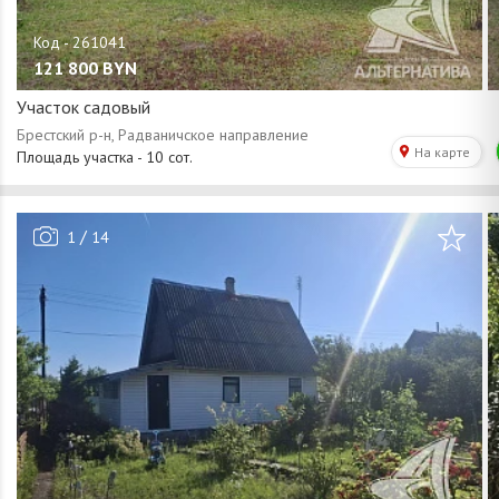
121 800
BYN
Участок садовый
/
1
14