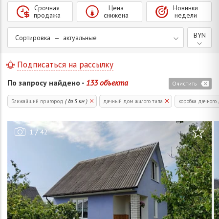
Срочная
Цена
Новинки
продажа
снижена
недели
BYN
Сортировка — актуальные
Подписаться на рассылку
По запросу найдено -
133 объекта
Очистить
Ближайший пригород
( до 5 км )
дачный дом жилого типа
коробка дачного
/
1
42