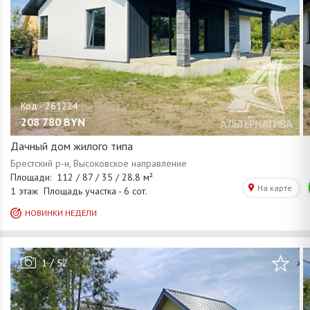
208 780
BYN
Дачный дом жилого типа
/
1
52