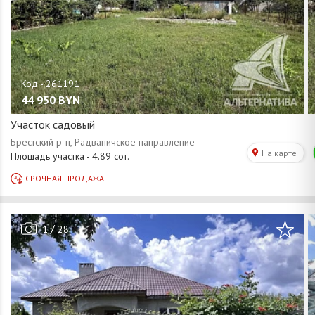
44 950
BYN
Участок садовый
/
1
28