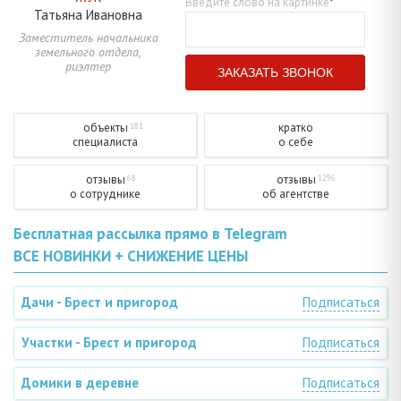
Введите слово на картинке
*
Татьяна
Ивановна
Заместитель начальника
земельного отдела,
риэлтер
объекты
кратко
181
специалиста
о себе
отзывы
отзывы
68
1296
о сотруднике
об агентстве
Бесплатная рассылка прямо в Telegram
ВСЕ НОВИНКИ + СНИЖЕНИЕ ЦЕНЫ
Дачи - Брест и пригород
Подписаться
Участки - Брест и пригород
Подписаться
Домики в деревне
Подписаться