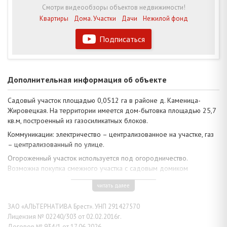
Смотри видеообзоры объектов недвижимости!
Квартиры
Дома. Участки
Дачи
Нежилой фонд
Подписаться
Дополнительная информация об объекте
Садовый участок площадью 0,0512 га в районе д. Каменица-
Жировецкая. На территории имеется дом-бытовка площадью 25,7
кв.м, построенный из газосиликатных блоков.
Коммуникации: электричество – централизованное на участке, газ
– централизованный по улице.
Огороженный участок используется под огородничество.
Возможна покупка смежного участка с садовым домиком
мансардного типа. В товариществе развивается малоэтажная
читать далее
застройка. Рядом в радиусе 700 м городская черта, социальная
инфраструктура, остановка маршрутного такси №23 и
ЗАО «АЛЬТЕРНАТИВА Брест». УНП 291427570
асфальтированные пути.
Лицензия № 02240/303 от 02.02.2016г.
Звоните, чтобы узнать все об объекте!
Договор № 934/1 от 17.06.2026