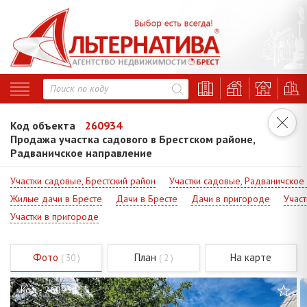
Код объекта
260934
Продажа участка садового в Брестском районе,
Радваничское направление
Участки садовые, Брестский район
Участки садовые, Радваничское
Жилые дачи в Бресте
Дачи в Бресте
Дачи в пригороде
Участ
Участки в пригороде
Фото
План
На карте
( 30 )
( 2 )
Код - 260934