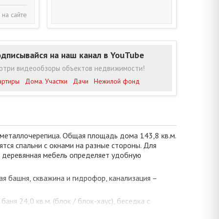
 на сайте
дписывайся на наш канал в YouTube
отри видеообзоры объектов недвижимости!
артиры
Дома. Участки
Дачи
Нежилой фонд
– металлочерепица. Общая площадь дома 143,8 кв.м.
тся спальни с окнами на разные стороны. Для
я деревянная мебель определяет удобную
я башня, скважина и гидрофор, канализация –
я 24,0 кв.м. (блок / блок-хаус), беседка с
орога в радиусе 250 м. Гарантией безопасности