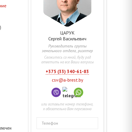
ение
)
ЦАРУК
Сергей
Васильевич
Руководитель группы
земельного отдела, риэлтер
Свяжитесь со мной, буду рад
ответить на все Ваши вопросы
+375 (33) 340-61-83
csv@a-brest.by
или оставьте номер телефона,
я обязательно Вам перезвоню
Телефон
ключен