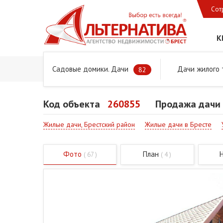
Сот
К
Садовые домики. Дачи
Дачи жилого 
Главная
Предложения
Дачи, садовые домики и учас
82
Код объекта
260855
Продажа дачи 
Жилые дачи, Брестский район
Жилые дачи в Бресте
Фото
План
( 67 )
( 4 )