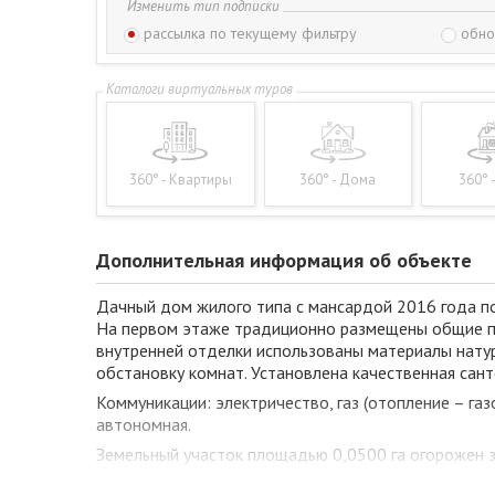
Изменить тип подписки
рассылка по текущему фильтру
обно
360° - Квартиры
360° - Дома
360° 
Дополнительная информация об объекте
Дачный дом жилого типа с мансардой 2016 года пос
На первом этаже традиционно размещены общие пом
внутренней отделки использованы материалы натур
обстановку комнат. Установлена качественная сант
Коммуникации: электричество, газ (отопление – га
автономная.
Земельный участок площадью 0,0500 га огорожен заб
барбекю и печью, выделена зона отдыха. Большая 