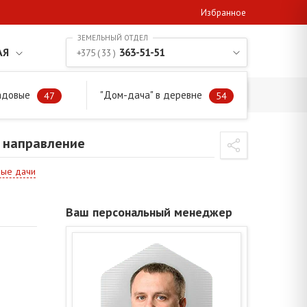
Избранное
АЯ
363-51-51
+375 ( 33 )
адовые
"Дом-дача" в деревне
направление
47
54
е направление
ые дачи
Ваш персональный менеджер