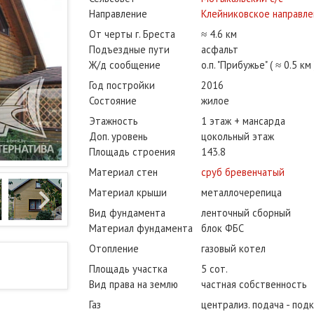
Направление
Клейниковское направл
От черты г. Бреста
≈ 4.6 км
Подъездные пути
асфальт
Ж/д сообщение
о.п. "Прибужье" ( ≈ 0.5 км 
Год постройки
2016
Состояние
жилое
Этажность
1 этаж + мансарда
Доп. уровень
цокольный этаж
Площадь строения
143.8
Материал стен
сруб бревенчатый
Материал крыши
металлочерепица
Вид фундамента
ленточный сборный
Материал фундамента
блок ФБС
Отопление
газовый котел
Площадь участка
5 сот.
Вид права на землю
частная собственность
Газ
централиз. подача - под