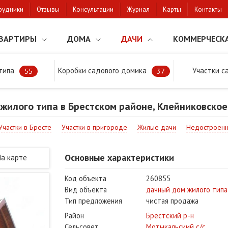
рудники
Отзывы
Консультации
Журнал
Карты
Контакты
ВАРТИРЫ
ДОМА
ДАЧИ
КОММЕРЧЕСК
типа
Коробки садового домика
Участки с
тки
Продажа дачи жилого типа в Брестском районе, Клейниковское 
55
37
жилого типа в Брестском районе, Клейниковско
Участки в Бресте
Участки в пригороде
Жилые дачи
Недостроенн
Основные характеристики
На карте
Код объекта
260855
Вид объекта
дачный дом жилого типа
Тип предложения
чистая продажа
Район
Брестский р-н
Сельсовет
Мотыкальский с/с