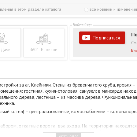
вления в этом разделе каталога
все новинки и изменения
По
Подписаться
См
- Дачи
360° - Нежилое
Кв
тройки за аг. Клейники. Стены из бревенчатого сруба, кровля 
ещения: гостиная, кухня-столовая, санузел; в мансарде находя
ального дерева, лестница – из массива дерева. Функциональна
ехника.
зовый котел) – централизованные, водоснабжение – водонапорна
ором, откатные ворота, два входа. На территории находятся бан
часть двора вымощена тротуарной плиткой. Асфальтированная д
читать далее