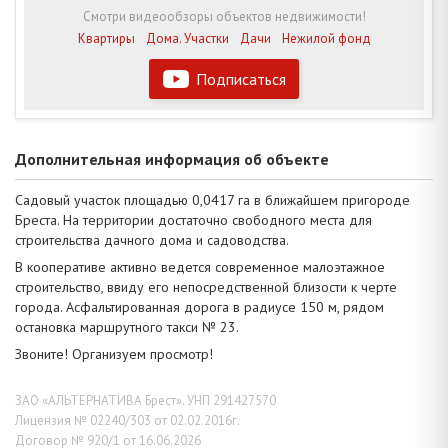
Смотри видеообзоры объектов недвижимости!
Квартиры
Дома. Участки
Дачи
Нежилой фонд
Подписаться
Дополнительная информация об объекте
Садовый участок площадью 0,0417 га в ближайшем пригороде
Бреста. На территории достаточно свободного места для
строительства дачного дома и садоводства.
В кооперативе активно ведется современное малоэтажное
строительство, ввиду его непосредственной близости к черте
города. Асфальтированная дорога в радиусе 150 м, рядом
остановка маршрутного такси № 23.
Звоните! Организуем просмотр!
ЗАО «АЛЬТЕРНАТИВА Брест». УНП 291427570
Лицензия № 02240/303 от 02.02.2016г.
Договор № 920/1 от 16.06.2026