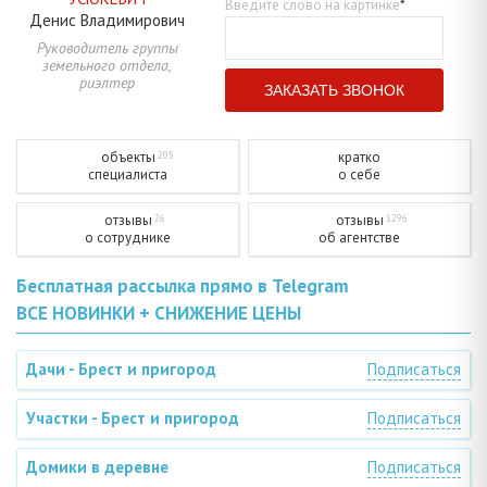
Введите слово на картинке
*
Денис
Владимирович
Руководитель группы
земельного отдела,
риэлтер
объекты
кратко
205
специалиста
о себе
отзывы
отзывы
26
1296
о сотруднике
об агентстве
Бесплатная рассылка прямо в Telegram
ВСЕ НОВИНКИ + СНИЖЕНИЕ ЦЕНЫ
Дачи - Брест и пригород
Подписаться
Участки - Брест и пригород
Подписаться
Домики в деревне
Подписаться