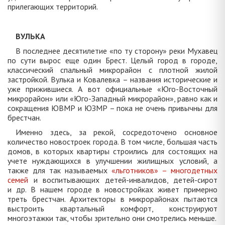
прилегающих территорий.
ВУЛЬКА
В последнее десятилетие «по ту сторону» реки Мухавец
по сути вырос еще один Брест. Целый город в городе,
классический спальный микрорайон с плотной жилой
застройкой. Вулька и Ковалевка – названия исторические и
уже прижившиеся. А вот официальные «Юго-Восточный
микрорайон» или «Юго-Западный микрорайон», равно как и
сокращения ЮВМР и ЮЗМР – пока не очень привычны для
брестчан.
Именно здесь, за рекой, сосредоточено основное
количество новостроек города. В том числе, большая часть
домов, в которых квартиры строились для состоящих на
учете нуждающихся в улучшении жилищных условий, а
также для так называемых
«льготников» – многодетных
семей
и воспитывающих детей-инвалидов, детей-сирот
и др. В нашем городе в новостройках живет примерно
треть брестчан. Архитекторы в микрорайонах пытаются
выстроить квартальный комфорт, конструируют
многоэтажки так, чтобы зрительно они смотрелись меньше.