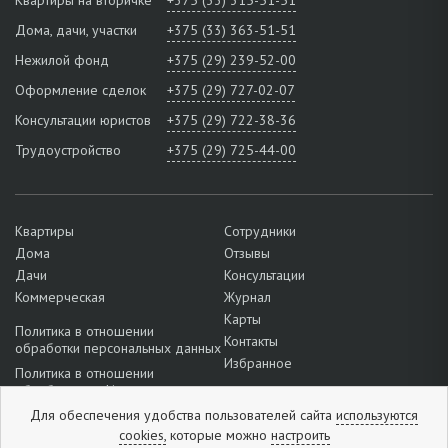
Квартиры на вторичке
+375 (33) 315-51-51
Дома, дачи, участки
+375 (33) 363-51-51
Нежилой фонд
+375 (29) 239-52-00
Оформление сделок
+375 (29) 727-02-07
Консультации юристов
+375 (29) 722-38-36
Трудоустройство
+375 (29) 725-44-00
Квартиры
Сотрудники
Дома
Отзывы
Дачи
Консультации
Коммерческая
Журнал
Карты
Политика в отношении
Контакты
обработки персональных данных
Избранное
Политика в отношении
обработки cookie
Для обеспечения удобства пользователей сайта
используются
Подробнее о настройках файлов
cookie
cookies,
которые можно
настроить