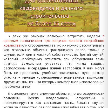
В этих же районах возможно встретить наделы
с
целевым назначением для ведения личного подсобного
хозяйства
или огородничества, но их можно рассматривать
как отдельные объекты гражданского права только в
случае, если они в частной собственности. Третий случай,
который необходимо отметить при обсуждении темы
размера
земельных участков
, это когда таковые
расположены
в середине жилой застройки
. К ним могут
быть не проложены удобные подъездные пути, размер
участка – меньше установленных нормативов, возможны
другие изъяны, из – за которых комфортное использование
проблематично.
В основном такие смежные объекты по договоренности
поделены между владельцами, огорожены и
позиционируются как составная часть. Бывают случаи,
когда за давностью лет продавец подзабывает о том, что