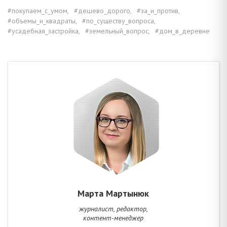
#покупаем_с_умом,
#дешево_дорого,
#за_и_против,
#объемы_и_квадраты,
#по_существу_вопроса,
#усадебная_застройка,
#земельный_вопрос,
#дом_в_деревне
Марта Мартынюк
журналист, редактор,
контент-менеджер