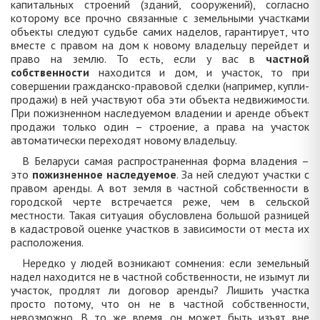
капитальных строений (зданий, сооружений), согласно
которому все прочно связанные с земельными участками
объекты следуют судьбе самих наделов, гарантирует, что
вместе с правом на дом к новому владельцу перейдет и
право на землю. То есть, если у вас в
частной
собственности
находится и дом, и участок, то при
совершении гражданско-правовой сделки (например, купли-
продажи) в ней участвуют оба эти объекта недвижимости.
При пожизненном наследуемом владении и аренде объект
продажи только один – строение, а права на участок
автоматически переходят новому владельцу.
В Беларуси самая распространенная форма владения –
это
пожизненное наследуемое
. За ней следуют участки с
правом аренды. А вот земля в частной собственности в
городской черте встречается реже, чем в сельской
местности. Такая ситуация обусловлена большой разницей
в кадастровой оценке участков в зависимости от места их
расположения.
Нередко у людей возникают сомнения: если земельный
надел находится не в частной собственности, не изымут ли
участок, продлят ли договор аренды? Лишить участка
просто потому, что он не в частной собственности,
невозможно. В то же время, он может быть изъят вне