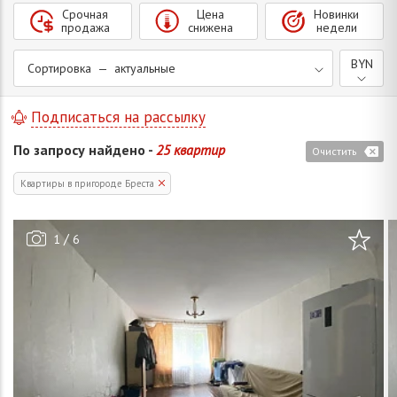
Срочная
Цена
Новинки
продажа
снижена
недели
BYN
Сортировка — актуальные
Подписаться на рассылку
По запросу найдено -
25 квартир
Очистить
Квартиры в пригороде Бреста
/
1
6