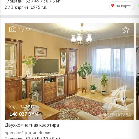
/
1
12
146 027
BYN
Двухкомнатная квартира