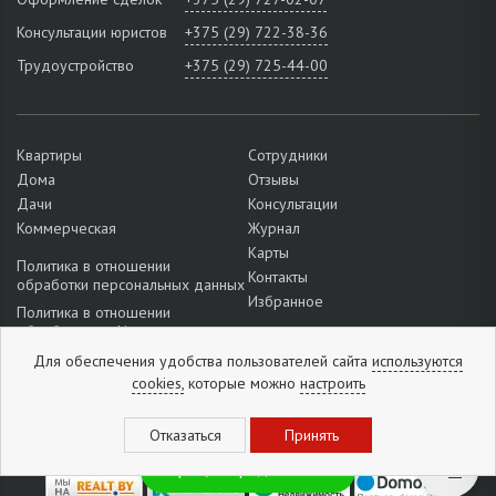
Консультации юристов
+375 (29) 722-38-36
Трудоустройство
+375 (29) 725-44-00
Квартиры
Сотрудники
Дома
Отзывы
Дачи
Консультации
Коммерческая
Журнал
Карты
Политика в отношении
Контакты
обработки персональных данных
Избранное
Политика в отношении
обработки cookie
Подробнее о настройках файлов
Для обеспечения удобства пользователей сайта
используются
cookie
cookies,
которые можно
настроить
Отзывы:
5
из
5
(
1296
отзывов
)
Горящие предложения