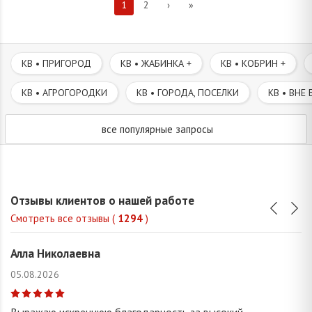
1
2
›
»
КВ • ПРИГОРОД
КВ • ЖАБИНКА +
КВ • КОБРИН +
КВ • АГРОГОРОДКИ
КВ • ГОРОДА, ПОСЕЛКИ
КВ • ВНЕ 
все популярные запросы
Отзывы клиентов о нашей работе
Смотреть все отзывы (
1294
)
Алла Николаевна
05.08.2026
Выражаю искреннюю благодарность за высокий