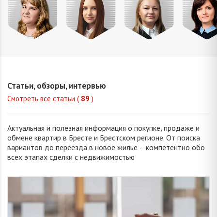
Михайлова
Попова
Петрань
Шевчу
Оксана
Елизавета
Надежда
Марин
Владимировна
Викторовна
Николаевна
Викторо
Статьи, обзоры, интервью
Смотреть все статьи (
89
)
Актуальная и полезная информация о покупке, продаже и
обмене квартир в Бресте и Брестском регионе. От поиска
вариантов до переезда в новое жилье – компетентно обо
всех этапах сделки с недвижимостью