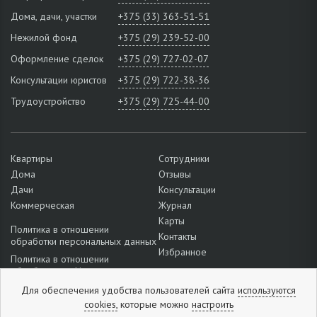
Дома, дачи, участки
+375 (33) 363-51-51
Нежилой фонд
+375 (29) 239-52-00
Оформление сделок
+375 (29) 727-02-07
Консультации юристов
+375 (29) 722-38-36
Трудоустройство
+375 (29) 725-44-00
Квартиры
Сотрудники
Дома
Отзывы
Дачи
Консультации
Коммерческая
Журнал
Карты
Политика в отношении
Контакты
обработки персональных данных
Избранное
Политика в отношении
обработки cookie
Подробнее о настройках файлов
Для обеспечения удобства пользователей сайта
используются
cookie
cookies,
которые можно
настроить