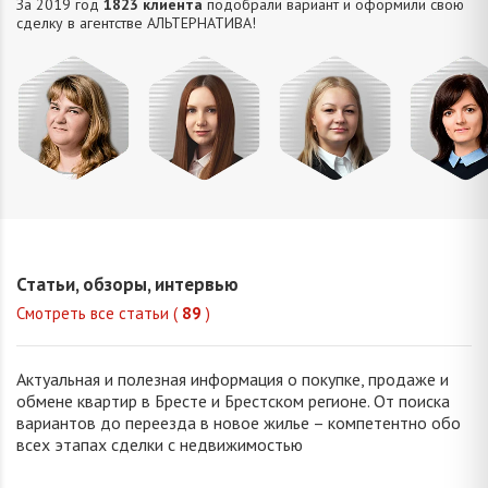
За 2019 год
1823 клиента
подобрали вариант и оформили свою
сделку в агентстве АЛЬТЕРНАТИВA!
Михайлова
Попова
Петрань
Шевчу
Оксана
Елизавета
Надежда
Марин
Владимировна
Викторовна
Николаевна
Викторо
Статьи, обзоры, интервью
Смотреть все статьи (
89
)
Актуальная и полезная информация о покупке, продаже и
обмене квартир в Бресте и Брестском регионе. От поиска
вариантов до переезда в новое жилье – компетентно обо
всех этапах сделки с недвижимостью