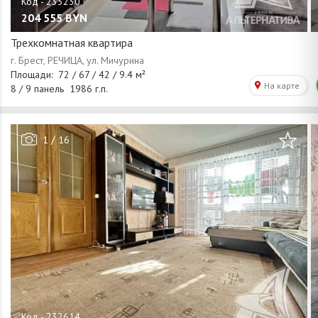
204 555
BYN
Трехкомнатная квартира
/
1
16