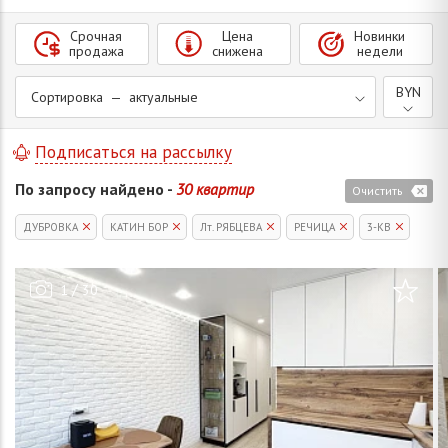
Срочная
Цена
Новинки
продажа
снижена
недели
BYN
Сортировка — актуальные
Подписаться на рассылку
По запросу найдено -
30 квартир
Очистить
ДУБРОВКА
КАТИН БОР
Лт. РЯБЦЕВА
РЕЧИЦА
3-КВ
/
1
30