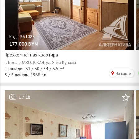
177 000
BYN
Трехкомнатная квартира
/
1
18