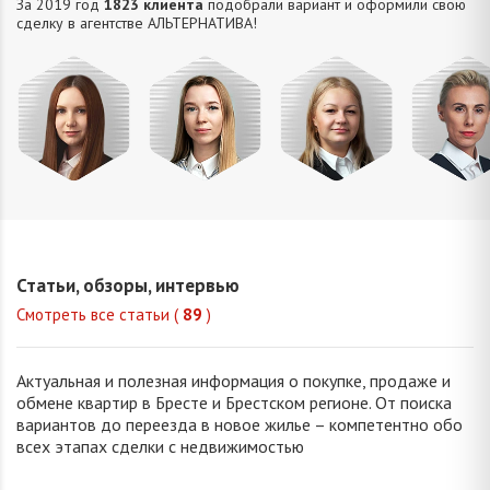
За 2019 год
1823 клиента
подобрали вариант и оформили свою
сделку в агентстве АЛЬТЕРНАТИВA!
Крым
Попова
Петрань
Завтур
Ольга
Елизавета
Надежда
Татьян
Николаевна
Викторовна
Николаевна
Анатолье
Статьи, обзоры, интервью
Смотреть все статьи (
89
)
Актуальная и полезная информация о покупке, продаже и
обмене квартир в Бресте и Брестском регионе. От поиска
вариантов до переезда в новое жилье – компетентно обо
всех этапах сделки с недвижимостью