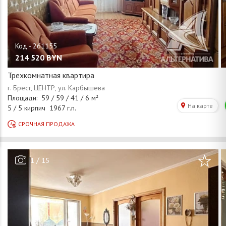
214 520
BYN
Трехкомнатная квартира
/
1
15