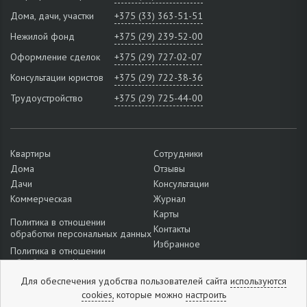
Дома, дачи, участки
+375 (33) 363-51-51
Нежилой фонд
+375 (29) 239-52-00
Оформление сделок
+375 (29) 727-02-07
Консультации юристов
+375 (29) 722-38-36
Трудоустройство
+375 (29) 725-44-00
Квартиры
Сотрудники
Дома
Отзывы
Дачи
Консультации
Коммерческая
Журнал
Карты
Политика в отношении
Контакты
обработки персональных данных
Избранное
Политика в отношении
обработки cookie
Подробнее о настройках файлов
Для обеспечения удобства пользователей сайта
используются
cookie
cookies,
которые можно
настроить