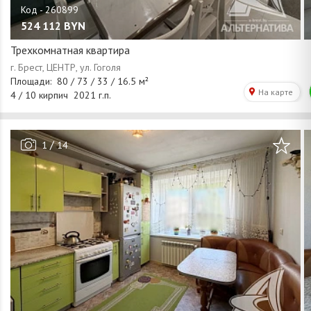
524 112
BYN
Трехкомнатная квартира
/
1
14