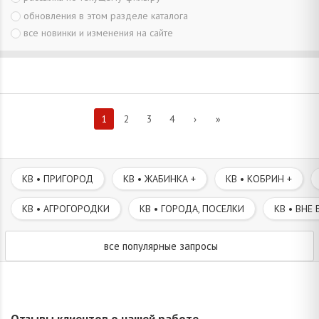
обновления в этом разделе каталога
все новинки и изменения на сайте
1
2
3
4
›
»
КВ • ПРИГОРОД
КВ • ЖАБИНКА +
КВ • КОБРИН +
КВ • АГРОГОРОДКИ
КВ • ГОРОДА, ПОСЕЛКИ
КВ • ВНЕ 
все популярные запросы
Отзывы клиентов о нашей работе