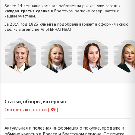
Более 14 лет наша команда работает на рынке - уже сегодня
каждая третья сделка
в Брестском регионе совершается с
нашим участием.
За 2019 год
1823 клиента
подобрали вариант и оформили свою
сделку в агентстве АЛЬТЕРНАТИВA!
Миклу
Шкулепа
Петрань
Кузьмич
Светла
Наталья
Надежда
Анастасия
Константи
Евгеньевна
Николаевна
Сергеевна
Статьи, обзоры, интервью
Смотреть все статьи (
89
)
Актуальная и полезная информация о покупке, продаже и
обмене квартир в Бресте и Брестском регионе. От поиска