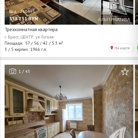
358 231
BYN
Трехкомнатная квартира
/
1
43