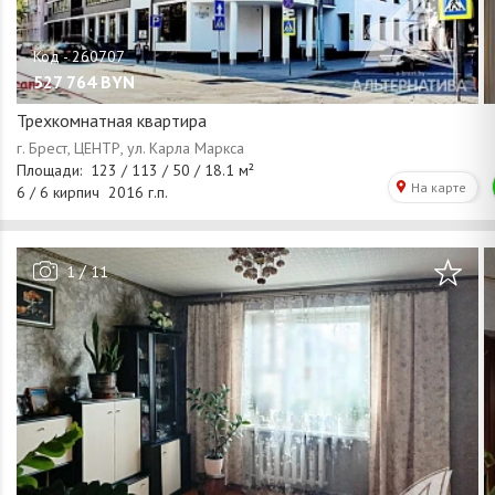
527 764
BYN
Трехкомнатная квартира
/
1
11