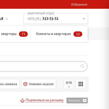
Избранное
АЯ
315-51-51
+375 ( 33 )
 квартиры
Комнаты в квартирах
79
10
BYN
на снижена
Новинки недели
Подписаться на рассылку
Очистить