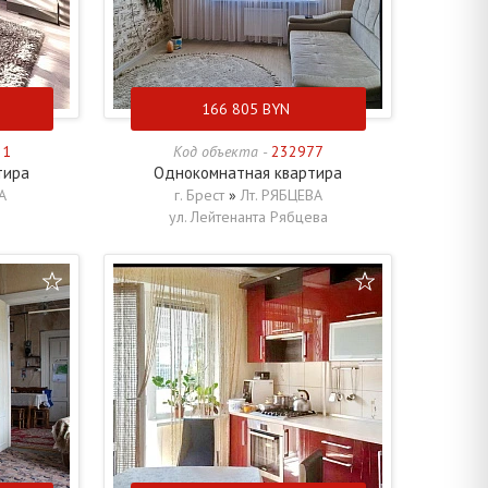
166 805
BYN
31
Код объекта -
232977
тира
Однокомнатная квартира
А
г. Брест
»
Лт. РЯБЦЕВА
ул. Лейтенанта Рябцева