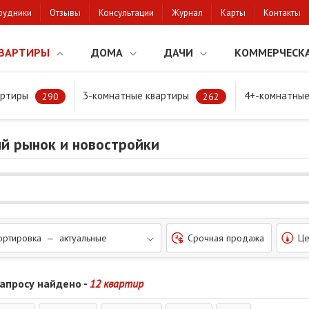
рудники
Отзывы
Консультации
Журнал
Карты
Контакты
ВАРТИРЫ
ДОМА
ДАЧИ
КОММЕРЧЕСК
артиры
3-комнатные квартиры
4+-комнатные
290
262
ый рынок и новостройки
ортировка — актуальные
Срочная продажа
Це
запросу найдено -
12 квартир