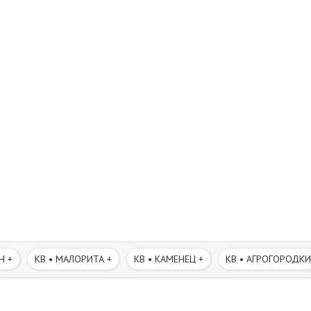
Н +
КВ • МАЛОРИТА +
КВ • КАМЕНЕЦ +
КВ • АГРОГОРОДКИ