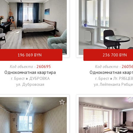
196 069
BYN
236 700
BYN
Код объекта -
260695
Код объекта -
2603
Однокомнатная квартира
Однокомнатная квар
г. Брест
»
ДУБРОВКА
г. Брест
»
Лт. РЯБЦЕ
ул. Дубровская
ул. Лейтенанта Рябц