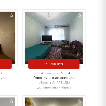
136 800
BYN
12
Код объекта -
260994
тира
Однокомнатная квартира
г. Брест
»
Лт. РЯБЦЕВА
ул. Лейтенанта Рябцева