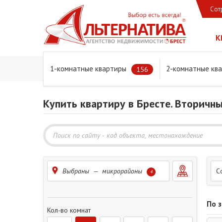
Сот
К
1-комнатные квартиры
2-комнатные кв
Главная
Предложения
Квартиры
156
Купить квартиру в Бресте. Вторичн
Выбраны — микрорайоны
С
4
По 
Кол-во комнат