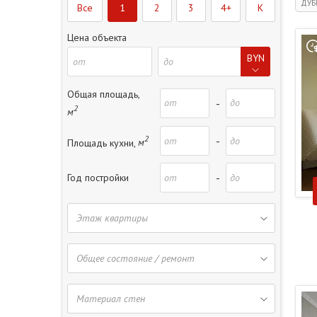
ДУБ
Все
1
2
3
4+
K
Цена объекта
BYN
Общая площадь,
-
2
м
2
-
Площадь кухни,
м
-
Год постройки