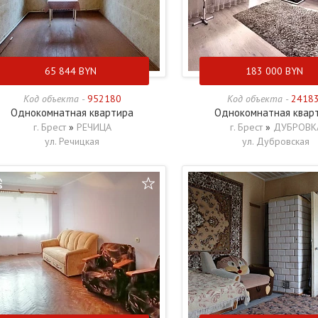
65 844
BYN
183 000
BYN
Код объекта -
952180
Код объекта -
2418
Однокомнатная квартира
Однокомнатная квар
г. Брест
»
РЕЧИЦА
г. Брест
»
ДУБРОВК
ул. Речицкая
ул. Дубровская