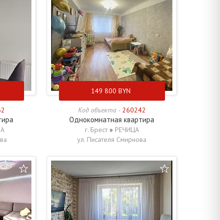
149 800
BYN
62
Код объекта -
260242
тира
Однокомнатная квартира
ВА
г. Брест
»
РЕЧИЦА
ева
ул. Писателя Смирнова