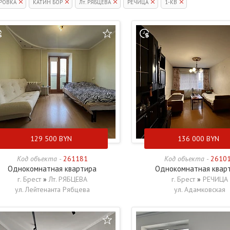
РОВКА
КАТИН БОР
Лт. РЯБЦЕВА
РЕЧИЦА
1-КВ
129 500
BYN
136 000
BYN
Код объекта -
261181
Код объекта -
2610
Однокомнатная квартира
Однокомнатная квар
г. Брест
»
Лт. РЯБЦЕВА
г. Брест
»
РЕЧИЦА
ул. Лейтенанта Рябцева
ул. Адамковская