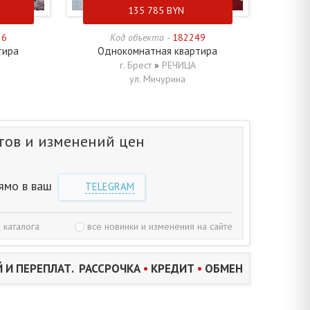
135 785
BYN
36
Код объекта -
182249
тира
Однокомнатная квартира
г. Брест
»
РЕЧИЦА
ул. Мичурина
тов и изменений цен
ямо в ваш
TELEGRAM
 каталога
все новинки и изменения на сайте
 И ПЕРЕПЛАТ. РАССРОЧКА
•
КРЕДИТ
•
ОБМЕН