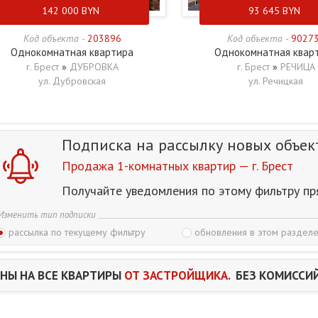
142 000
BYN
93 645
BYN
Код объекта -
203896
Код объекта -
9027
Однокомнатная квартира
Однокомнатная квар
г. Брест
»
ДУБРОВКА
г. Брест
»
РЕЧИЦА
ул. Дубровская
ул. Речицкая
Подписка на рассылку
новых объек
Продажа 1-комнатных квартир — г. Брест
Получайте уведомления по этому фильтру пр
Изменить тип подписки
рассылка по текущему фильтру
обновления в этом разделе
НЫ НА ВСЕ КВАРТИРЫ
ОТ ЗАСТРОЙЩИКА.
БЕЗ КОМИССИЙ