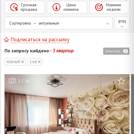
Срочная
Цена
Новинки
продажа
снижена
недели
BYN
Сортировка — актуальные
Подписаться на рассылку
По запросу найдено -
5 квартир
Очистить
ЮЖНЫЙ
1-КВ
/
1
16