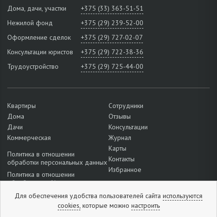
Дома, дачи, участки
+375 (33) 363-51-51
Нежилой фонд
+375 (29) 239-52-00
Оформление сделок
+375 (29) 727-02-07
Консультации юристов
+375 (29) 722-38-36
Трудоустройство
+375 (29) 725-44-00
Квартиры
Сотрудники
Дома
Отзывы
Дачи
Консультации
Коммерческая
Журнал
Карты
Политика в отношении
Контакты
обработки персональных данных
Избранное
Политика в отношении
обработки cookie
Подробнее о настройках файлов
Для обеспечения удобства пользователей сайта
используются
cookie
cookies,
которые можно
настроить