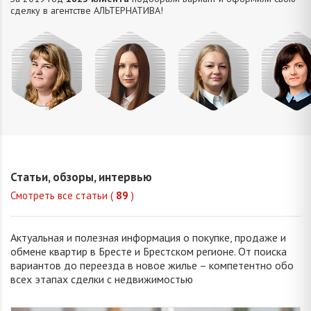
сделку в агентстве АЛЬТЕРНАТИВA!
Михайлова
Попова
Петрань
Шевчу
Оксана
Елизавета
Надежда
Марин
Владимировна
Викторовна
Николаевна
Викторо
Статьи, обзоры, интервью
Смотреть все статьи (
89
)
Актуальная и полезная информация о покупке, продаже и
обмене квартир в Бресте и Брестском регионе. От поиска
вариантов до переезда в новое жилье – компетентно обо
всех этапах сделки с недвижимостью