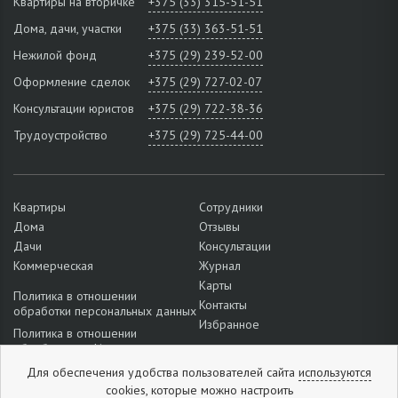
Квартиры на вторичке
+375 (33) 315-51-51
Дома, дачи, участки
+375 (33) 363-51-51
Нежилой фонд
+375 (29) 239-52-00
Оформление сделок
+375 (29) 727-02-07
Консультации юристов
+375 (29) 722-38-36
Трудоустройство
+375 (29) 725-44-00
Квартиры
Сотрудники
Дома
Отзывы
Дачи
Консультации
Коммерческая
Журнал
Карты
Политика в отношении
Контакты
обработки персональных данных
Избранное
Политика в отношении
обработки cookie
Подробнее о настройках файлов
Для обеспечения удобства пользователей сайта
используются
cookie
cookies,
которые можно
настроить