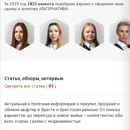
За 2019 год
1823 клиента
подобрали вариант и оформили свою
сделку в агентстве АЛЬТЕРНАТИВA!
Крым
Попова
Петрань
Завтур
Ольга
Елизавета
Надежда
Татьян
Николаевна
Викторовна
Николаевна
Анатолье
Статьи, обзоры, интервью
Смотреть все статьи (
89
)
Актуальная и полезная информация о покупке, продаже и
обмене квартир в Бресте и Брестском регионе. От поиска
вариантов до переезда в новое жилье – компетентно обо
всех этапах сделки с недвижимостью