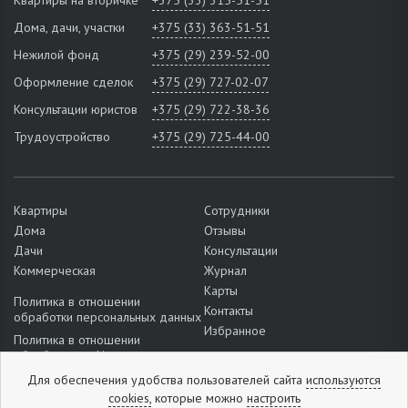
Квартиры на вторичке
+375 (33) 315-51-51
Дома, дачи, участки
+375 (33) 363-51-51
Нежилой фонд
+375 (29) 239-52-00
Оформление сделок
+375 (29) 727-02-07
Консультации юристов
+375 (29) 722-38-36
Трудоустройство
+375 (29) 725-44-00
Квартиры
Сотрудники
Дома
Отзывы
Дачи
Консультации
Коммерческая
Журнал
Карты
Политика в отношении
Контакты
обработки персональных данных
Избранное
Политика в отношении
обработки cookie
Подробнее о настройках файлов
Для обеспечения удобства пользователей сайта
используются
cookie
cookies,
которые можно
настроить