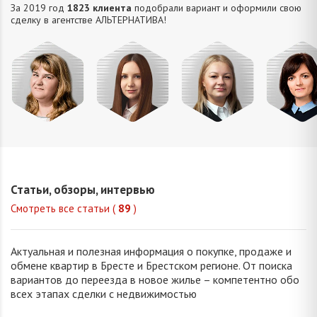
За 2019 год
1823 клиента
подобрали вариант и оформили свою
сделку в агентстве АЛЬТЕРНАТИВA!
Михайлова
Попова
Петрань
Шевчу
Оксана
Елизавета
Надежда
Марин
Владимировна
Викторовна
Николаевна
Викторо
Статьи, обзоры, интервью
Смотреть все статьи (
89
)
Актуальная и полезная информация о покупке, продаже и
обмене квартир в Бресте и Брестском регионе. От поиска
вариантов до переезда в новое жилье – компетентно обо
всех этапах сделки с недвижимостью