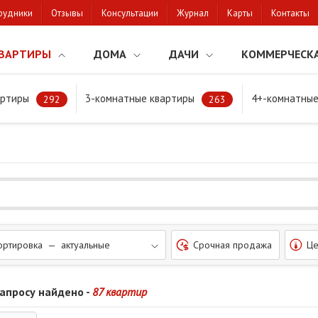
рудники
Отзывы
Консультации
Журнал
Карты
Контакты
ВАРТИРЫ
ДОМА
ДАЧИ
КОММЕРЧЕСК
артиры
3-комнатные квартиры
4+-комнатные
валевке
292
263
ортировка — актуальные
Срочная продажа
Це
запросу найдено -
87 квартир