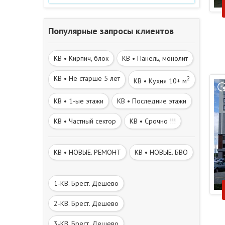
Популярные запросы клиентов
КВ • Кирпич, блок
КВ • Панель, монолит
КВ • Не старше 5 лет
2
КВ • Кухня 10+ м
КВ • 1-ые этажи
КВ • Последние этажи
КВ • Частный сектор
КВ • Срочно !!!
КВ • НОВЫЕ. РЕМОНТ
КВ • НОВЫЕ. БВО
1-КВ. Брест. Дешево
2-КВ. Брест. Дешево
3-КВ. Брест. Дешево