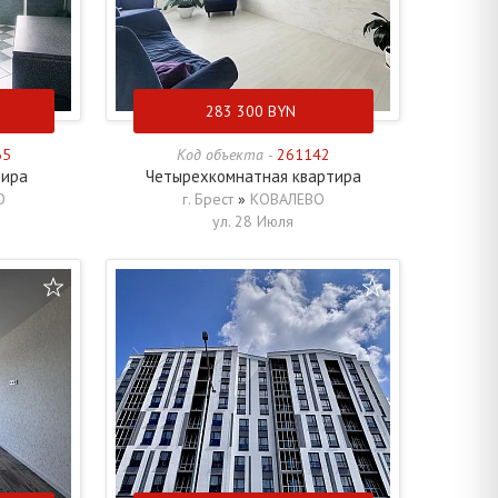
283 300
BYN
65
Код объекта -
261142
тира
Четырехкомнатная квартира
О
г. Брест
»
КОВАЛЕВО
ул. 28 Июля