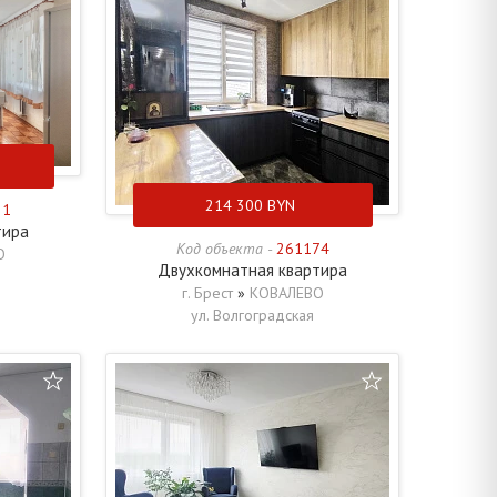
214 300
BYN
21
тира
Код объекта -
261174
О
Двухкомнатная квартира
г. Брест
»
КОВАЛЕВО
ул. Волгоградская