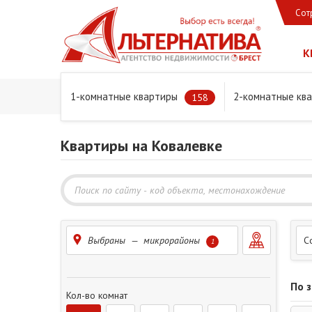
Сот
К
1-комнатные квартиры
2-комнатные кв
Главная
Предложения
Квартиры
Квартиры на Ко
158
Квартиры на Ковалевке
Выбраны — микрорайоны
С
1
По 
Кол-во комнат