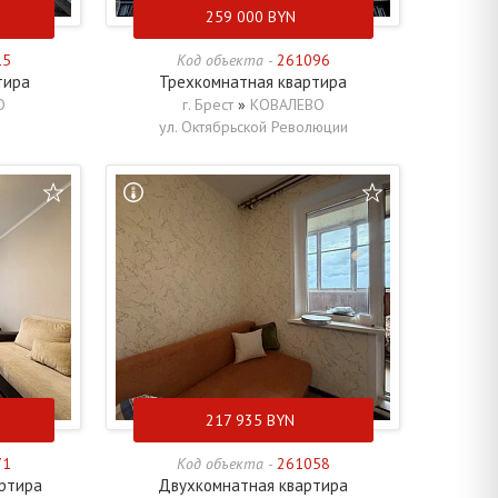
259 000
BYN
15
Код объекта -
261096
тира
Трехкомнатная квартира
О
г. Брест
»
КОВАЛЕВО
ул. Октябрьской Революции
217 935
BYN
71
Код объекта -
261058
ртира
Двухкомнатная квартира