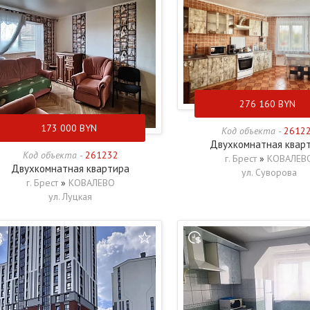
276 160
BYN
173 000
BYN
Код объекта -
2612
Двухкомнатная квар
Код объекта -
261232
г. Брест
»
КОВАЛЕВ
Двухкомнатная квартира
ул. Суворова
г. Брест
»
КОВАЛЕВО
ул. Луцкая