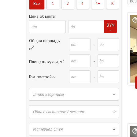
КОВ
Все
1
2
3
4+
K
Цена объекта
BYN
Общая площадь,
-
2
м
2
-
Площадь кухни,
м
-
Год постройки