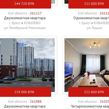
244 720
BYN
211 800
BYN
Код объекта -
261117
Код объекта -
2611
Двухкомнатная квартира
Однокомнатная квар
г. Брест
»
КОВАЛЕВО
г. Брест
»
КОВАЛЕВ
ул. Октябрьской Революции
ул. Луцкая
219 000
BYN
321 800
BYN
Код объекта -
261088
Код объекта -
2610
Двухкомнатная квартира
Четырехкомнатная ква