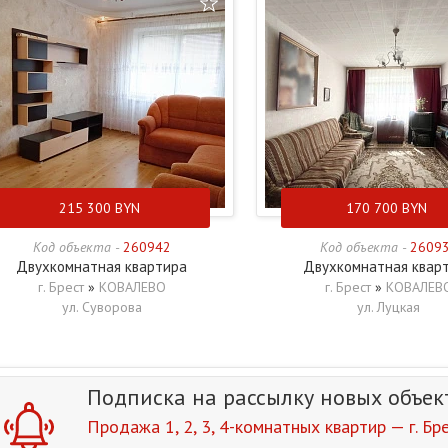
215 300
BYN
170 700
BYN
Код объекта -
260942
Код объекта -
2609
Двухкомнатная квартира
Двухкомнатная квар
г. Брест
»
КОВАЛЕВО
г. Брест
»
КОВАЛЕВ
ул. Суворова
ул. Луцкая
Подписка на рассылку
новых объек
Продажа 1, 2, 3, 4-комнатных квартир — г. Бр