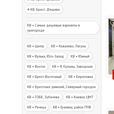
4-КВ. Брест. Дешево
КВ • Самые дешевые варианты в
пригороде
КВ • Центр
КВ • Ковалевo, Лагуна
КВ • Вулька, Юго-Запад
КВ • Южный
КВ • Восток
КВ • Я. Купалы, Заводская
КВ • Брест-Восточный
КВ • Березовка
КВ • Брестских дивизий, Северный городок
КВ • ГОБК, Зубачева
КВ • Киевка, ЦМТ
КВ • Речица
КВ • Граевка, район ППВ