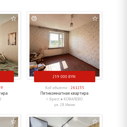
239 000
BYN
49
Код объекта -
261235
тира
Пятикомнатная квартира
О
г. Брест
»
КОВАЛЕВО
ул. 28 Июля