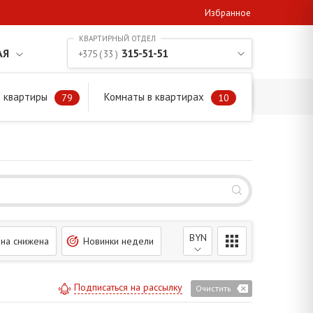
Избранное
АЯ
315-51-51
+375 ( 33 )
 квартиры
Комнаты в квартирах
79
10
BYN
на снижена
Новинки недели
Подписаться на рассылку
Очистить