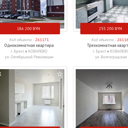
186 200
BYN
255 200
BYN
Код объекта -
261171
Код объекта -
2611
Однокомнатная квартира
Трехкомнатная квар
г. Брест
»
КОВАЛЕВО
г. Брест
»
КОВАЛЕВ
ул. Октябрьской Революции
ул. Волгоградская