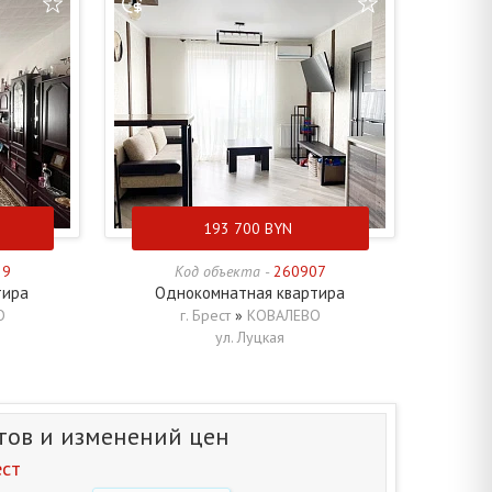
193 700
BYN
39
Код объекта -
260907
тира
Однокомнатная квартира
О
г. Брест
»
КОВАЛЕВО
ул. Луцкая
тов и изменений цен
ест