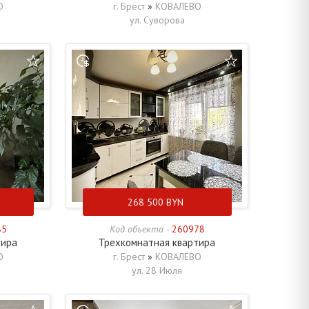
О
г. Брест
»
КОВАЛЕВО
ул. Суворова
268 500
BYN
85
Код объекта -
260978
тира
Трехкомнатная квартира
О
г. Брест
»
КОВАЛЕВО
ул. 28 Июля