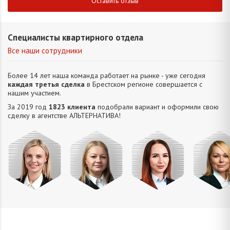
Оставить отзыв
Специалисты квартирного отдела
Все наши сотрудники
Более 14 лет наша команда работает на рынке - уже сегодня
каждая третья сделка
в Брестском регионе совершается с
нашим участием.
За 2019 год
1823 клиента
подобрали вариант и оформили свою
сделку в агентстве АЛЬТЕРНАТИВA!
Миклу
Шкулепа
Петрань
Кузьмич
Светла
Наталья
Надежда
Анастасия
Константи
Евгеньевна
Николаевна
Сергеевна