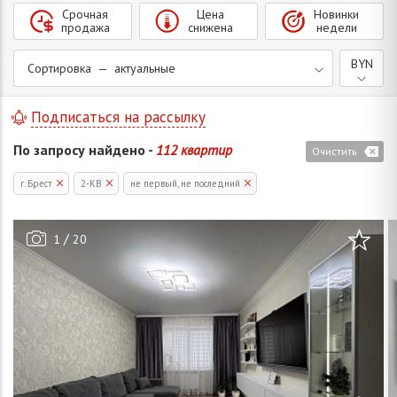
Срочная
Цена
Новинки
продажа
снижена
недели
BYN
Сортировка — актуальные
Подписаться на рассылку
По запросу найдено -
112 квартир
Очистить
г. Брест
2-КВ
не первый, не последний
/
1
20