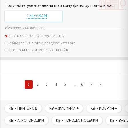
Получайте уведомления по этому фильтру прямо в ваш
TELEGRAM
Изменить тип подписки
рассылка по текущему фильтру
обновления в этом разделе каталога
все новинки и изменения на сайте
...
1
2
3
4
5
6
›
»
КВ • ПРИГОРОД
КВ • ЖАБИНКА +
КВ • КОБРИН +
КВ • АГРОГОРОДКИ
КВ • ГОРОДА, ПОСЕЛКИ
КВ • ВНЕ 