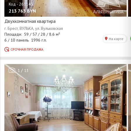
213 763
BYN
Двухкомнатная квартира
/
1
13