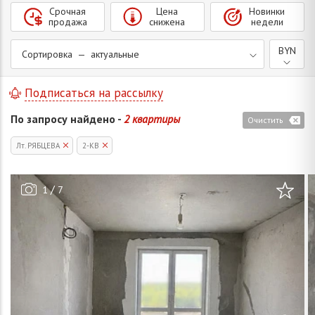
Срочная
Цена
Новинки
продажа
снижена
недели
BYN
Сортировка — актуальные
Подписаться на рассылку
По запросу найдено -
2 квартиры
Очистить
Лт. РЯБЦЕВА
2-КВ
/
1
7