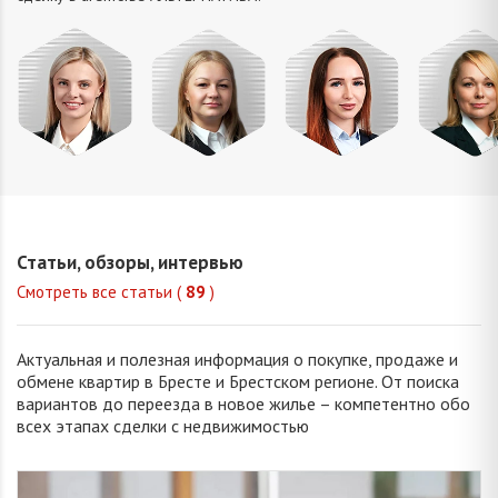
Миклу
Шкулепа
Петрань
Кузьмич
Светла
Наталья
Надежда
Анастасия
Константи
Евгеньевна
Николаевна
Сергеевна
Статьи, обзоры, интервью
Смотреть все статьи (
89
)
Актуальная и полезная информация о покупке, продаже и
обмене квартир в Бресте и Брестском регионе. От поиска
вариантов до переезда в новое жилье – компетентно обо
всех этапах сделки с недвижимостью