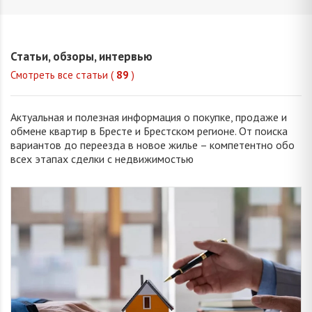
Окуба
Хвойницкая
Корня
Ирина
Валерия
Виктория
Анжели
Юрьевна
Сергеевна
Сергеевна
Валентин
Статьи, обзоры, интервью
Смотреть все статьи (
89
)
Актуальная и полезная информация о покупке, продаже и
обмене квартир в Бресте и Брестском регионе. От поиска
вариантов до переезда в новое жилье – компетентно обо
всех этапах сделки с недвижимостью