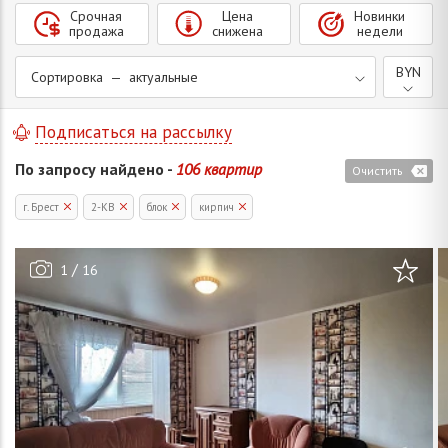
Срочная
Цена
Новинки
продажа
снижена
недели
BYN
Сортировка — актуальные
Подписаться на рассылку
По запросу найдено -
106 квартир
Очистить
г. Брест
2-КВ
блок
кирпич
/
1
16