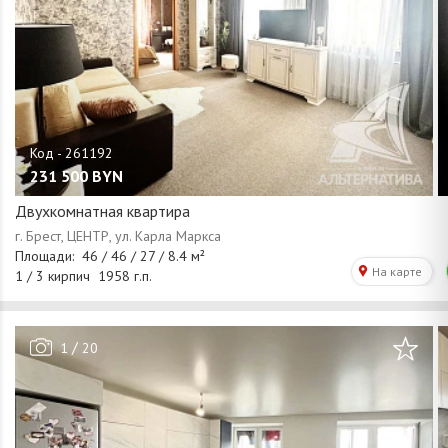
231 500
BYN
Двухкомнатная квартира
/
1
20