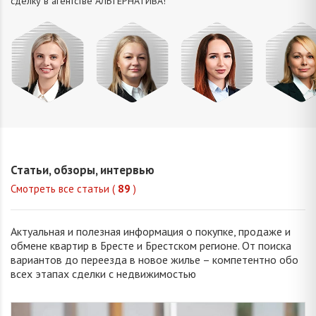
сделку в агентстве АЛЬТЕРНАТИВA!
Миклу
Шкулепа
Петрань
Кузьмич
Светла
Наталья
Надежда
Анастасия
Константи
Евгеньевна
Николаевна
Сергеевна
Статьи, обзоры, интервью
Смотреть все статьи (
89
)
Актуальная и полезная информация о покупке, продаже и
обмене квартир в Бресте и Брестском регионе. От поиска
вариантов до переезда в новое жилье – компетентно обо
всех этапах сделки с недвижимостью