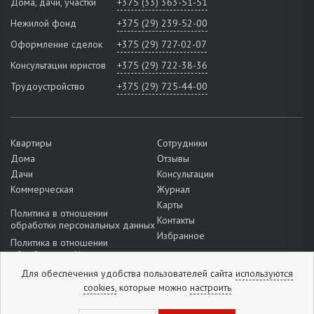
Дома, дачи, участки
+375 (33) 363-51-51
Нежилой фонд
+375 (29) 239-52-00
Оформление сделок
+375 (29) 727-02-07
Консультации юристов
+375 (29) 722-38-36
Трудоустройство
+375 (29) 725-44-00
Квартиры
Сотрудники
Дома
Отзывы
Дачи
Консультации
Коммерческая
Журнал
Карты
Политика в отношении
Контакты
обработки персональных данных
Избранное
Политика в отношении
обработки cookie
Подробнее о настройках файлов
Для обеспечения удобства пользователей сайта
используются
cookie
cookies,
которые можно
настроить