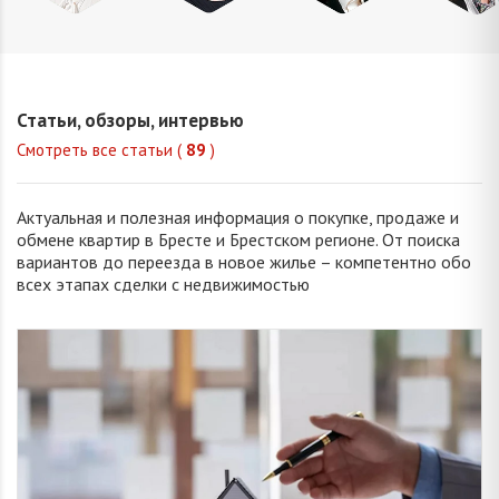
Домнич
Окуба
Хвойницкая
Корня
Ирина
Валерия
Виктория
Анжели
Юрьевна
Сергеевна
Сергеевна
Валентин
Статьи, обзоры, интервью
Смотреть все статьи (
89
)
Актуальная и полезная информация о покупке, продаже и
обмене квартир в Бресте и Брестском регионе. От поиска
вариантов до переезда в новое жилье – компетентно обо
всех этапах сделки с недвижимостью