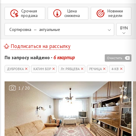
Срочная
Цена
Новинки
продажа
снижена
недели
BYN
Сортировка — актуальные
Подписаться на рассылку
По запросу найдено -
6 квартир
Очистить
ДУБРОВКА
КАТИН БОР
Лт. РЯБЦЕВА
РЕЧИЦА
4-КВ
/
1
20