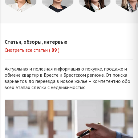
Домнич
Окуба
Хвойницкая
Корня
Ирина
Валерия
Виктория
Анжели
Юрьевна
Сергеевна
Сергеевна
Валентин
Статьи, обзоры, интервью
Смотреть все статьи (
89
)
Актуальная и полезная информация о покупке, продаже и
обмене квартир в Бресте и Брестском регионе. От поиска
вариантов до переезда в новое жилье – компетентно обо
всех этапах сделки с недвижимостью