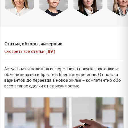
Домнич
Окуба
Хвойницкая
Корня
Ирина
Валерия
Виктория
Анжели
Юрьевна
Сергеевна
Сергеевна
Валентин
Статьи, обзоры, интервью
Смотреть все статьи (
89
)
Актуальная и полезная информация о покупке, продаже и
обмене квартир в Бресте и Брестском регионе. От поиска
вариантов до переезда в новое жилье – компетентно обо
всех этапах сделки с недвижимостью