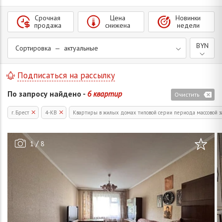
Срочная
Цена
Новинки
продажа
снижена
недели
BYN
Сортировка — актуальные
Подписаться на рассылку
По запросу найдено -
6 квартир
Очистить
г. Брест
4-КВ
Квартиры в жилых домах типовой серии периода массовой з
/
1
8