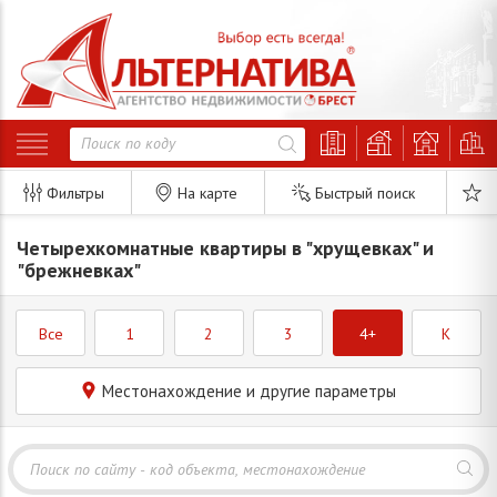
Фильтры
На карте
Быстрый поиск
Четырехкомнатные квартиры в "хрущевках" и
"брежневках"
Все
1
2
3
4+
K
Местонахождение и другие параметры