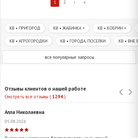
1
2
›
»
КВ • ПРИГОРОД
КВ • ЖАБИНКА +
КВ • КОБРИН +
КВ • АГРОГОРОДКИ
КВ • ГОРОДА, ПОСЕЛКИ
КВ • ВНЕ 
все популярные запросы
Отзывы клиентов о нашей работе
Смотреть все отзывы (
1294
)
Алла Николаевна
05.08.2026
Выражаю искреннюю благодарность за высокий