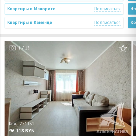
Квартиры в Малорите
Подписаться
4-
Квартиры в Каменце
Подписаться
Ко
/
1
13
96 118
BYN