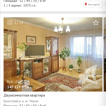
/
1
12
147 125
BYN
Двухкомнатная квартира