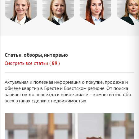
Миклу
Шкулепа
Петрань
Кузьмич
Светла
Наталья
Надежда
Анастасия
Константи
Евгеньевна
Николаевна
Сергеевна
Статьи, обзоры, интервью
Смотреть все статьи (
89
)
Актуальная и полезная информация о покупке, продаже и
обмене квартир в Бресте и Брестском регионе. От поиска
вариантов до переезда в новое жилье – компетентно обо
всех этапах сделки с недвижимостью