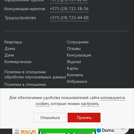
Консультации юристов
+375 (29) 722-38-36
Трудоустройство
+375 (29) 725-44-00
Квартиры
Сотрудники
Дома
Отзывы
Дачи
Консультации
Коммерческая
Журнал
Карты
Политика в отношении
Контакты
обработки персональных данных
Избранное
Политика в отношении
обработки cookie
Подробнее о настройках файлов
Для обеспечения удобства пользователей сайта
используются
cookie
cookies,
которые можно
настроить
Отзывы:
5
из
5
(
1296
отзывов
)
Рассылка новинок