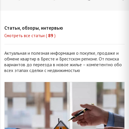
Домни
Шкулепа
Окуба
Корня
Ирина
Наталья
Валерия
Анжелика
Юрьевн
Евгеньевна
Сергеевна
Валентиновна
Статьи, обзоры, интервью
Смотреть все статьи (
89
)
Актуальная и полезная информация о покупке, продаже и
обмене квартир в Бресте и Брестском регионе. От поиска
вариантов до переезда в новое жилье – компетентно обо
всех этапах сделки с недвижимостью