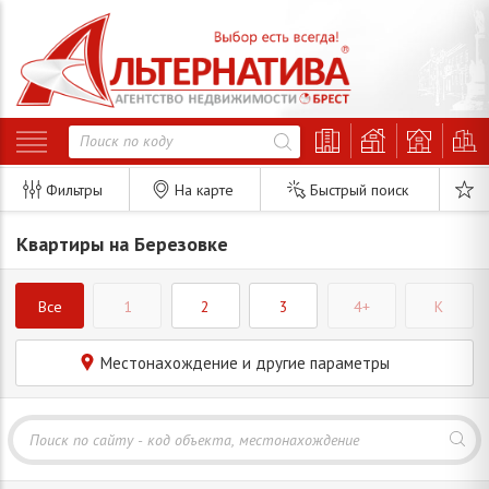
Фильтры
На карте
Быстрый поиск
Квартиры на Березовке
Все
1
2
3
4+
K
Местонахождение и другие параметры