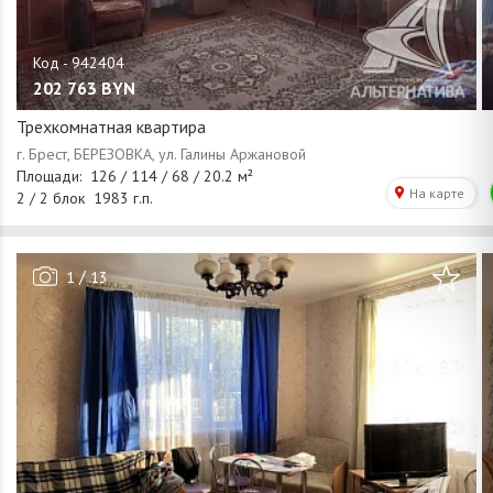
202 763
BYN
Трехкомнатная квартира
/
1
13