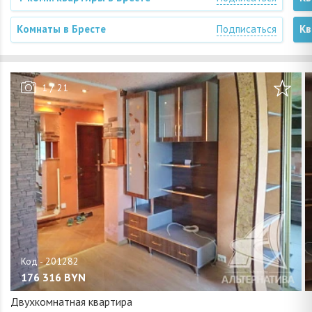
Комнаты в Бресте
Подписаться
Кв
/
1
21
176 316
BYN
Двухкомнатная квартира