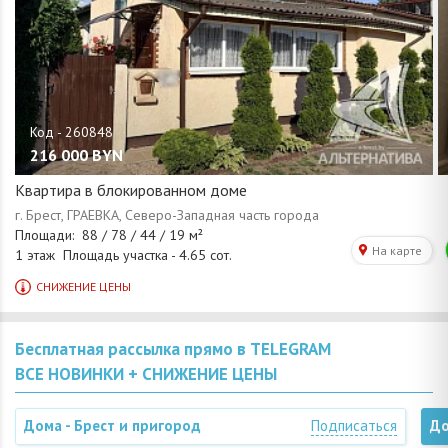
216 000
BYN
Квартира в блокированном доме
Бесплатная рассылка прямо в TELEGRAM
ВСЕ НОВИНКИ + СНИЖЕНИЕ ЦЕНЫ
Дома - Брест и пригород
Подписаться
До