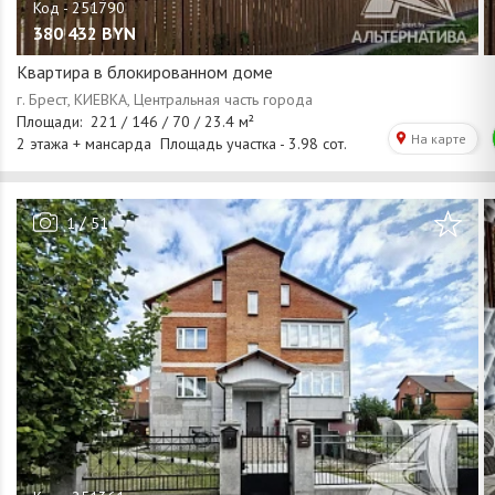
380 432
BYN
Квартира в блокированном доме
/
1
51