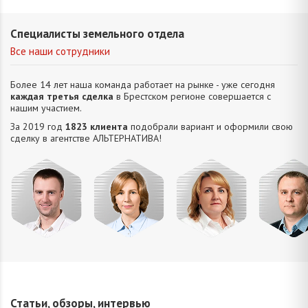
Специалисты земельного отдела
Все наши сотрудники
Более 14 лет наша команда работает на рынке - уже сегодня
каждая третья сделка
в Брестском регионе совершается с
нашим участием.
За 2019 год
1823 клиента
подобрали вариант и оформили свою
сделку в агентстве АЛЬТЕРНАТИВA!
Усюкевич
Привалова
Семечко
Царук
Денис
Диана
Наталья
Сергей
Владимирович
Станиславовна
Николаевна
Василье
Статьи, обзоры, интервью