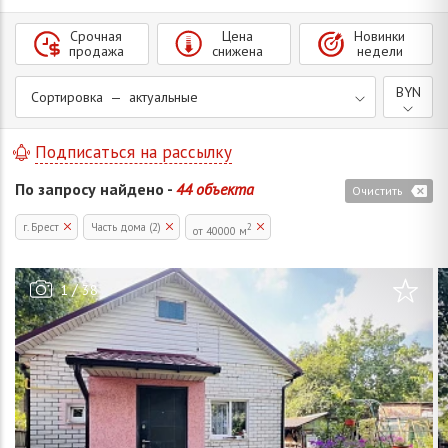
Срочная
Цена
Новинки
продажа
снижена
недели
BYN
Сортировка — актуальные
Подписаться на рассылку
По запросу найдено -
44 объекта
Очистить
г. Брест
Часть дома (2)
2
от 40000 м
/
1
38