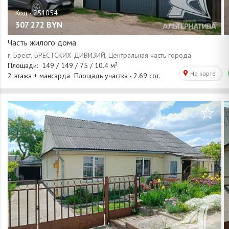
307 272
BYN
Часть жилого дома
/
1
27