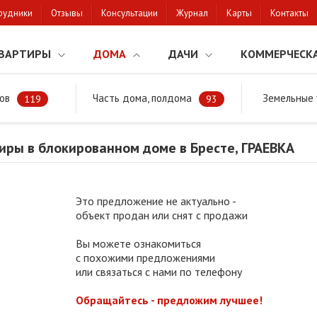
рудники
Отзывы
Консультации
Журнал
Карты
Контакты
ВАРТИРЫ
ДОМА
ДАЧИ
КОММЕРЧЕСК
ов
Часть дома, полдома
Земельные 
районе
Продажа квартиры в блокированном доме в Бресте, ГРАЕВКА
119
93
иры в блокированном доме в Бресте, ГРАЕВКА
Это предложение не актуально -
объект продан или снят с продажи
Вы можете ознакомиться
с похожими предложениями
или связаться с нами по телефону
Обращайтесь - предложим лучшее!