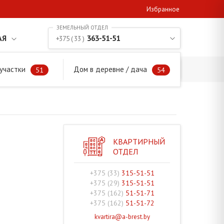
Избранное
АЯ
363-51-51
+375 ( 33 )
участки
Дом в деревне / дача
51
54
КВАРТИРНЫЙ
ОТДЕЛ
+375 (33)
315-51-51
+375 (29)
315-51-51
+375 (162)
51-51-71
+375 (162)
51-51-72
kvartira@a-brest.by