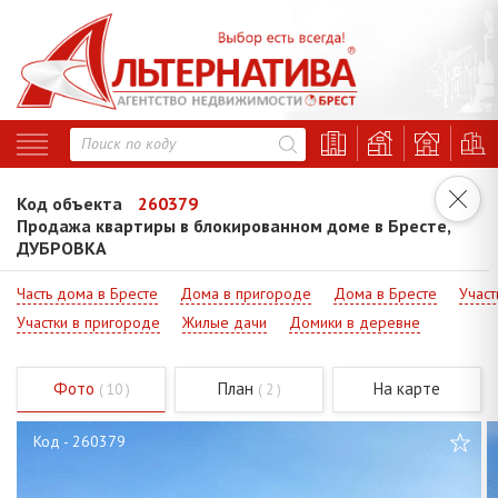
Код объекта
260379
Продажа квартиры в блокированном доме в Бресте,
ДУБРОВКА
Часть дома в Бресте
Дома в пригороде
Дома в Бресте
Участ
Участки в пригороде
Жилые дачи
Домики в деревне
Фото
План
На карте
( 10 )
( 2 )
Код - 260379