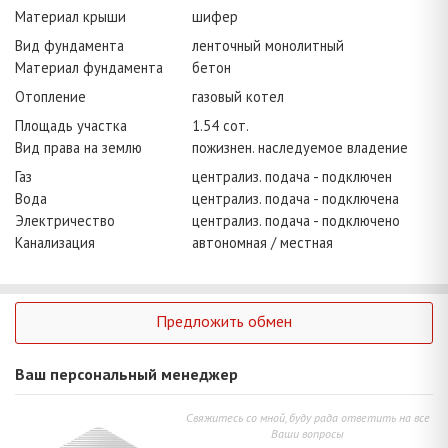
Материал крыши
шифер
Вид фундамента
ленточный монолитный
Материал фундамента
бетон
Отопление
газовый котел
Площадь участка
1.54 сот.
Вид права на землю
пожизнен. наследуемое владение
Газ
централиз. подача - подключен
Вода
централиз. подача - подключена
Электричество
централиз. подача - подключено
Канализация
автономная / местная
Предложить обмен
Ваш персональный менеджер
Свяжитесь со мной, буду рада ответить на все
Ваши вопросы