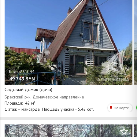
49 749
BYN
Садовый домик (дача)
/
1
3