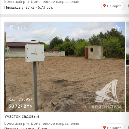
/
1
8
30 727
BYN
Участок садовый