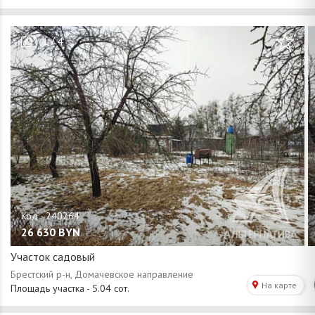
/
1
4
26 630
BYN
Участок садовый