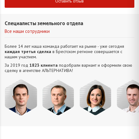
Оставить отзыв
Специалисты земельного отдела
Все наши сотрудники
Более 14 лет наша команда работает на рынке - уже сегодня
каждая третья сделка
в Брестском регионе совершается с
нашим участием.
За 2019 год
1823 клиента
подобрали вариант и оформили свою
сделку в агентстве АЛЬТЕРНАТИВA!
Сацюк
Царук
Жук
Усюкев
Андрей
Сергей
Татьяна
Денис
Владимирович
Васильевич
Ивановна
Владимир