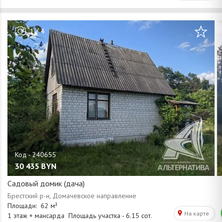
/
1
4
30 435
BYN
Садовый домик (дача)