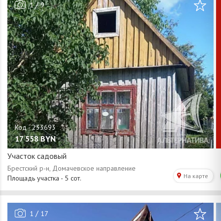
/
1
9
17 558
BYN
Участок садовый
/
1
17