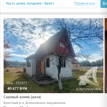
Часть дома, полдома - Брест
Подписаться
До
/
1
12
40 677
BYN
Садовый домик (дача)