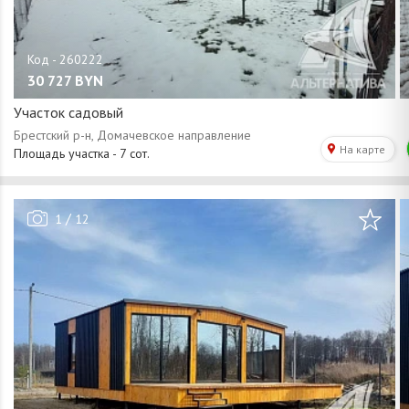
30 727
BYN
Участок садовый
/
1
12