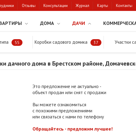
рудники
Отзывы
Консультации
Журнал
Карты
Контакты
ВАРТИРЫ
ДОМА
ДАЧИ
КОММЕРЧЕСК
типа
Коробки садового домика
Участки с
тки
Продажа коробки дачного дома в Брестском районе, Домачевс
55
37
ки дачного дома в Брестском районе, Домачевс
Это предложение не актуально -
объект продан или снят с продажи
Вы можете ознакомиться
с похожими предложениями
или связаться с нами по телефону
Обращайтесь - предложим лучшее!