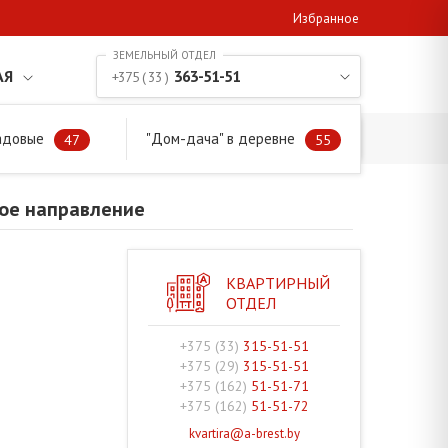
Избранное
АЯ
363-51-51
+375 ( 33 )
адовые
"Дом-дача" в деревне
кое направление
47
55
кое направление
КВАРТИРНЫЙ
ОТДЕЛ
+375 (33)
315-51-51
+375 (29)
315-51-51
+375 (162)
51-51-71
+375 (162)
51-51-72
kvartira@a-brest.by