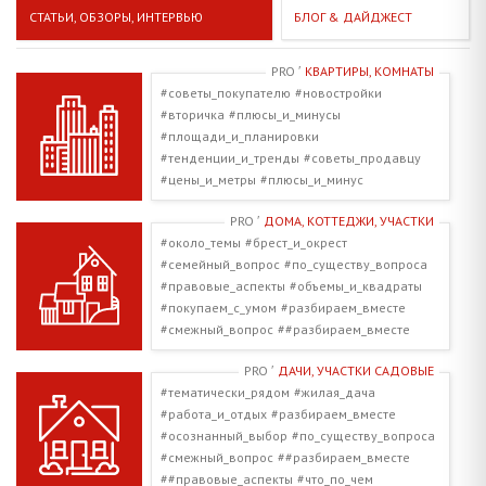
СТАТЬИ, ОБЗОРЫ, ИНТЕРВЬЮ
БЛОГ & ДАЙДЖЕСТ
PRO ′
КВАРТИРЫ, КОМНАТЫ
#советы_покупателю
#новостройки
#вторичка
#плюсы_и_минусы
#площади_и_планировки
#тенденции_и_тренды
#советы_продавцу
#цены_и_метры
#плюсы_и_минус
#районы_кварталы
#клиенты_говорят
PRO ′
ДОМА, КОТТЕДЖИ, УЧАСТКИ
#дети_и_родители
#смежный_вопрос
#около_темы
#брест_и_окрест
#компетентное_мнение
#семейный_вопрос
#по_существу_вопроса
#юридические_нюансы
#про_услуги
#правовые_аспекты
#объемы_и_квадраты
#по_существу_вопроса
#разбираем_вместе
#покупаем_с_умом
#разбираем_вместе
#про_налоги
##про_налоги
#смежный_вопрос
##разбираем_вместе
##разбираем_вместе
##правовые_аспекты
#за_и_против
##юридические_нюансы
PRO ′
ДАЧИ, УЧАСТКИ САДОВЫЕ
#современные_решения
##по_существу_вопроса
#тематически_рядом
#жилая_дача
#усадебная_застройка
#блокированный_дом
#квартира_с_участком
#работа_и_отдых
#разбираем_вместе
#продавцу_на_заметку
#про_услуги
##компетентное_мнение
#осознанный_выбор
#по_существу_вопроса
#земельный_вопрос
#дешево_дорого
##правовые_аспекты
###правовые_аспекты
#смежный_вопрос
##разбираем_вместе
#дом_в_деревне
#тематически_рядом
##размеры_и_границы
##участок
##правовые_аспекты
#что_по_чем
#осознанный_выбор
#что_по_чем
##площади_и_планировки