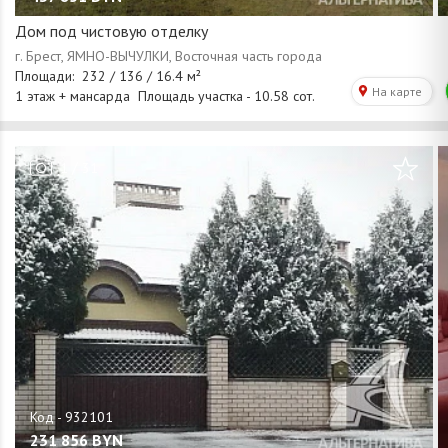
Дом под чистовую отделку
/
1
31
231 856
BYN