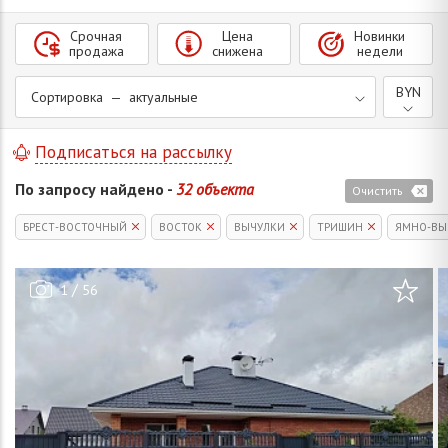
Срочная
Цена
Новинки
продажа
снижена
недели
BYN
Сортировка — актуальные
Подписаться на рассылку
По запросу найдено -
32 объекта
Очистить
БРЕСТ-ВОСТОЧНЫЙ
ВОСТОК
ВЫЧУЛКИ
ТРИШИН
ЯМНО-ВЫ
/
1
56