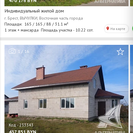
470 176
BYN
Индивидуальный жилой дом
/
1
16
437 851
BYN