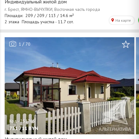
Индивидуальный жилой дом
/
1
70
731 711
BYN