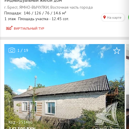
Индивидуальный жилой дом
/
1
19
142 500
BYN