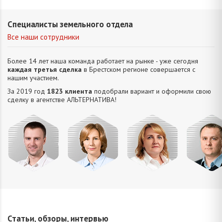
Специалисты земельного отдела
Все наши сотрудники
Более 14 лет наша команда работает на рынке - уже сегодня
каждая третья сделка
в Брестском регионе совершается с
нашим участием.
За 2019 год
1823 клиента
подобрали вариант и оформили свою
сделку в агентстве АЛЬТЕРНАТИВA!
Усюкевич
Привалова
Семечко
Царук
Денис
Диана
Наталья
Сергей
Владимирович
Станиславовна
Николаевна
Василье
Статьи, обзоры, интервью