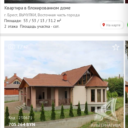
Квартира в блокированном доме
/
1
42
705 264
BYN