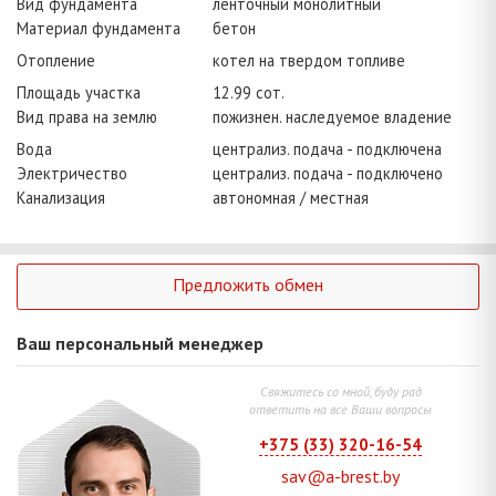
Вид фундамента
ленточный монолитный
Материал фундамента
бетон
Отопление
котел на твердом топливе
Площадь участка
12.99 сот.
Вид права на землю
пожизнен. наследуемое владение
Вода
централиз. подача - подключена
Электричество
централиз. подача - подключено
Канализация
автономная / местная
Предложить обмен
Ваш персональный менеджер
Свяжитесь со мной, буду рад
ответить на все Ваши вопросы
+375 (33) 320-16-54
sav@a-brest.by