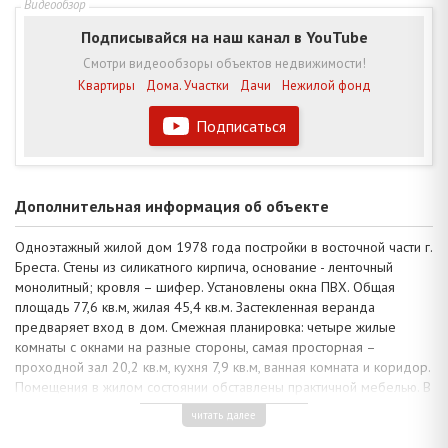
Подписывайся на наш канал в YouTube
Смотри видеообзоры объектов недвижимости!
Квартиры
Дома. Участки
Дачи
Нежилой фонд
Подписаться
Дополнительная информация об объекте
Одноэтажный жилой дом 1978 года постройки в восточной части г.
Бреста. Стены из силикатного кирпича, основание - ленточный
монолитный; кровля – шифер. Установлены окна ПВХ. Общая
площадь 77,6 кв.м, жилая 45,4 кв.м. Застекленная веранда
предваряет вход в дом. Смежная планировка: четыре жилые
комнаты с окнами на разные стороны, самая просторная –
проходной зал 20,2 кв.м, кухня 7,9 кв.м, ванная комната и коридор.
Помещения в жилом состоянии обставлены практичной мебелью. В
помещениях деревянные полы, высокие потолки 3,00 м окрашены
читать далее
краской, стены оклеены обоями. Санузел облицован кафельной
плиткой, установлен бойлер, ванна.