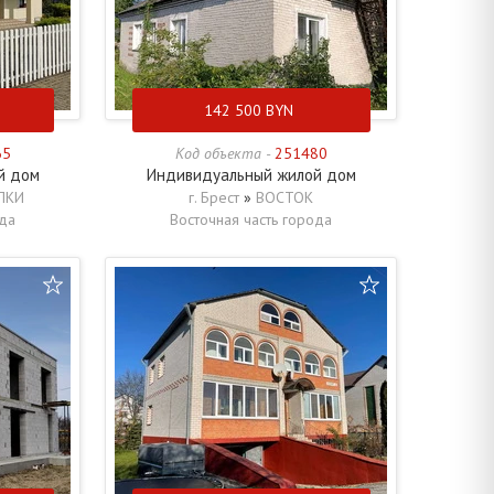
142 500
BYN
65
Код объекта -
251480
й дом
Индивидуальный жилой дом
ЛКИ
г. Брест
»
ВОСТОК
ода
Восточная часть города