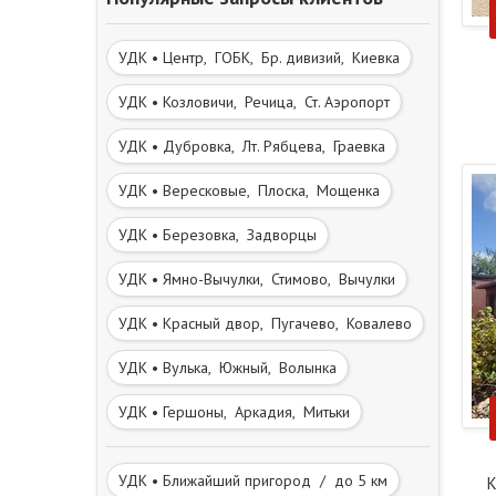
УДК • Центр, ГОБК, Бр. дивизий, Киевка
УДК • Козловичи, Речица, Ст. Аэропорт
УДК • Дубровка, Лт. Рябцева, Граевка
УДК • Вересковые, Плоска, Мощенка
УДК • Березовка, Задворцы
УДК • Ямно-Вычулки, Стимово, Вычулки
УДК • Красный двор, Пугачево, Ковалево
УДК • Вулька, Южный, Волынка
УДК • Гершоны, Аркадия, Митьки
УДК • Ближайший пригород / до 5 км
К