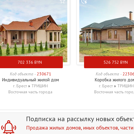
702 336
BYN
526 752
BYN
Код объекта -
230671
Код объекта -
2230
Индивидуальный жилой дом
Коробка жилого до
г. Брест
»
ТРИШИН
г. Брест
»
ТРИШИН
Восточная часть города
Восточная часть гор
Подписка на рассылку
новых объек
Продажа жилых домов, иных объектов, части 