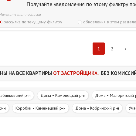
Получайте уведомления по этому фильтру пр
Изменить тип подписки
рассылка по текущему фильтру
обновления в этом разделе
1
2
›
НЫ НА ВСЕ КВАРТИРЫ
ОТ ЗАСТРОЙЩИКА.
БЕЗ КОМИССИЙ
абинковский р-н
Дома • Каменецкий р-н
Дома • Малоритский 
р-н
Коробки • Каменецкий р-н
Дома • Кобринский р-н
Уча
 р-н
Участки • Кобринский р-н
Часть дома. Полдома • Брест
вне • Каменецкий р-н
Дома в деревне • Кобринский р-н