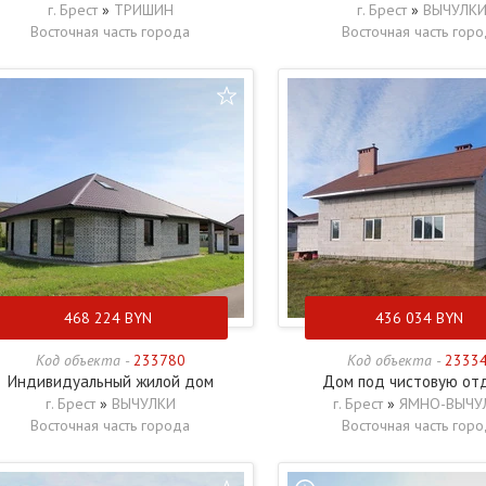
г. Брест
»
ТРИШИН
г. Брест
»
ВЫЧУЛК
Восточная часть города
Восточная часть гор
468 224
BYN
436 034
BYN
Код объекта -
233780
Код объекта -
2333
Индивидуальный жилой дом
Дом под чистовую от
г. Брест
»
ВЫЧУЛКИ
г. Брест
»
ЯМНО-ВЫЧУ
Восточная часть города
Восточная часть гор