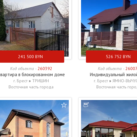
241 500
BYN
526 752
BYN
Код объекта -
260392
Код объекта -
2600
вартира в блокированном доме
Индивидуальный жило
г. Брест
»
ТРИШИН
г. Брест
»
ЯМНО-ВЫЧУ
Восточная часть города
Восточная часть гор