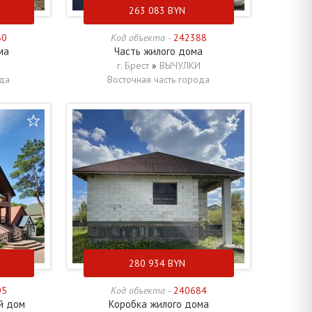
263 083
BYN
80
Код объекта -
242388
ма
Часть жилого дома
г. Брест
»
ВЫЧУЛКИ
ода
Восточная часть города
280 934
BYN
05
Код объекта -
240684
й дом
Коробка жилого дома