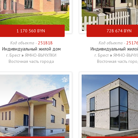
1 170 560
BYN
728 674
BYN
Код объекта -
251818
Код объекта -
2517
Индивидуальный жилой дом
Индивидуальный жило
г. Брест
»
ЯМНО-ВЫЧУЛКИ
г. Брест
»
ЯМНО-ВЫЧУ
Восточная часть города
Восточная часть гор