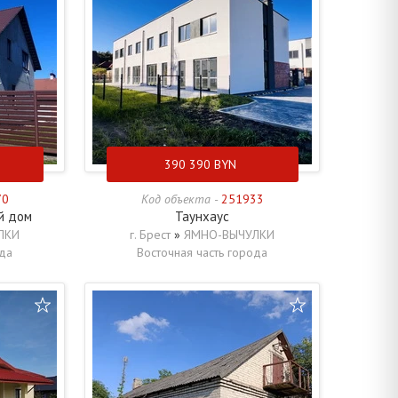
390 390
BYN
70
Код объекта -
251933
й дом
Таунхаус
ЛКИ
г. Брест
»
ЯМНО-ВЫЧУЛКИ
ода
Восточная часть города