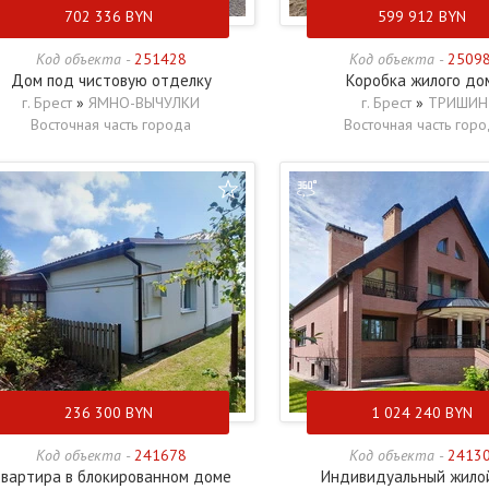
702 336
BYN
599 912
BYN
Код объекта -
251428
Код объекта -
2509
Дом под чистовую отделку
Коробка жилого до
г. Брест
»
ЯМНО-ВЫЧУЛКИ
г. Брест
»
ТРИШИН
Восточная часть города
Восточная часть гор
236 300
BYN
1 024 240
BYN
Код объекта -
241678
Код объекта -
2413
вартира в блокированном доме
Индивидуальный жило