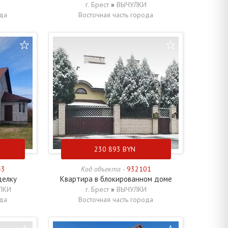
И
г. Брест
»
ВЫЧУЛКИ
ода
Восточная часть города
230 893
BYN
43
Код объекта -
932101
делку
Квартира в блокированном доме
ЛКИ
г. Брест
»
ВЫЧУЛКИ
ода
Восточная часть города