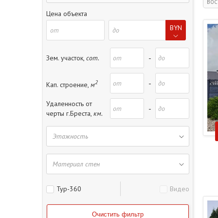
ВОС
Часть дома
( 2 )
Участок
( 2 )
Цена объекта
BYN
-
Зем. участок,
сот.
2
-
Кап. строение,
м
Удаленность от
-
черты г.Бреста,
км.
Тур-360
Видео