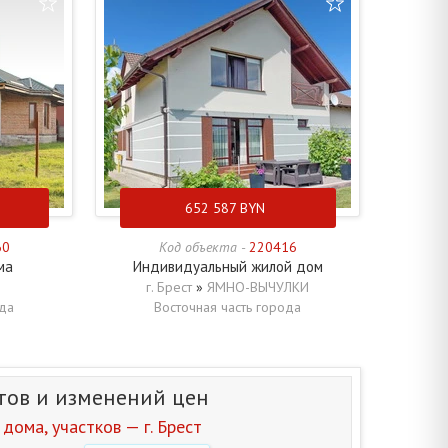
652 587
BYN
60
Код объекта -
220416
ма
Индивидуальный жилой дом
г. Брест
»
ЯМНО-ВЫЧУЛКИ
ода
Восточная часть города
тов и изменений цен
дома, участков — г. Брест