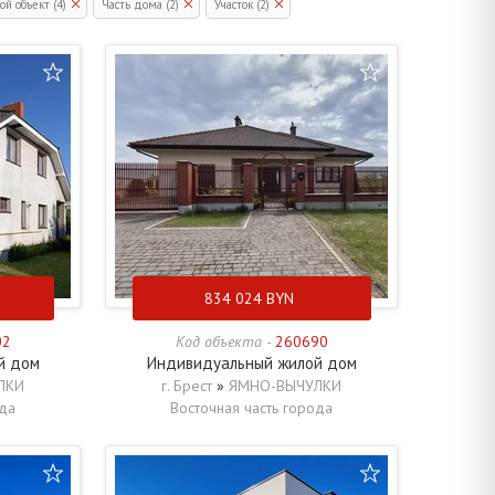
ой объект (4)
Часть дома (2)
Участок (2)
834 024
BYN
02
Код объекта -
260690
й дом
Индивидуальный жилой дом
ЛКИ
г. Брест
»
ЯМНО-ВЫЧУЛКИ
ода
Восточная часть города