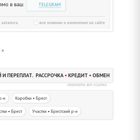
ямо в ваш
TELEGRAM
 каталога
все новинки и изменения на сайте
»
 И ПЕРЕПЛАТ. РАССРОЧКА
•
КРЕДИТ
•
ОБМЕН
показать все ссылки
р-н
Коробки • Брест
стки • Брест
Участки • Брестский р-н
Дома в деревне • Брестский р-н