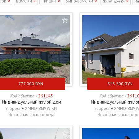
ТОК
ВЫЧУЛКИ
ТРИШИН
ЯМНО-ВЫЧУЛКИ
Жилой дом (5)
Ин
777 000
BYN
515 500
BYN
Код объекта -
261143
Код объекта -
2611
Индивидуальный жилой дом
Индивидуальный жило
г. Брест
»
ЯМНО-ВЫЧУЛКИ
г. Брест
»
ЯМНО-ВЫЧУ
Восточная часть города
Восточная часть гор