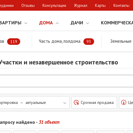
рудники
Отзывы
Консультации
Журнал
Карты
Контакты
ВАРТИРЫ
ДОМА
ДАЧИ
КОММЕРЧЕСК
ов
Часть дома, полдома
Земельные 
районе
119
93
 Участки и незавершенное строительство
ортировка — актуальные
Срочная продажа
Це
запросу найдено -
31 объект