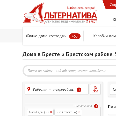
Сот
К
Жилые дома, коттеджи
Коробки дом
Главная
Предложения
Дома в Бресте и Брестском 
453
Дома в Бресте и Брестском районе.
Выбраны — микрорайоны
С
4
По 
4
Жилой дом
( 5 )
Иной объект
( 4 )