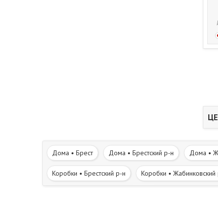
ЦЕ
Дома • Брест
Дома • Брестский р-н
Дома • Ж
Коробки • Брестский р-н
Коробки • Жабинковский 
Участки • Жабинковский р-н
Участки • Каменецкий
Дома в деревне • Жабинковский р-н
Дома в дере