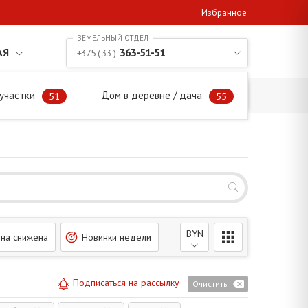
Избранное
АЯ
363-51-51
+375 ( 33 )
участки
Дом в деревне / дача
51
55
BYN
на снижена
Новинки недели
Подписаться на рассылку
Очистить