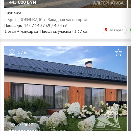
445 000
BYN
Таунхаус
/
1
60