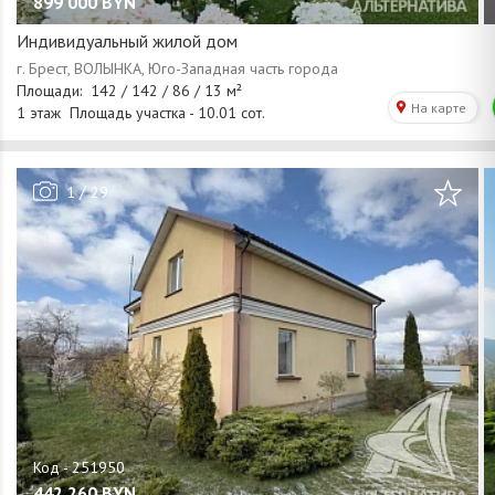
899 000
BYN
Индивидуальный жилой дом
/
1
29
442 260
BYN