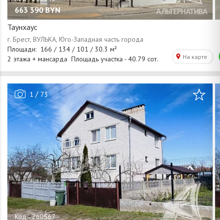
663 390
BYN
Таунхаус
/
1
73