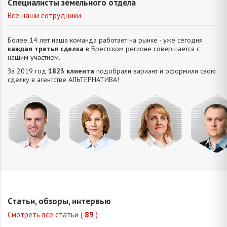
Специалисты земельного отдела
Все наши сотрудники
Более 14 лет наша команда работает на рынке - уже сегодня
каждая третья сделка
в Брестском регионе совершается с
нашим участием.
За 2019 год
1823 клиента
подобрали вариант и оформили свою
сделку в агентстве АЛЬТЕРНАТИВA!
Усюкевич
Привалова
Семечко
Царук
Денис
Диана
Наталья
Сергей
Владимирович
Станиславовна
Николаевна
Василье
Статьи, обзоры, интервью
Смотреть все статьи (
89
)