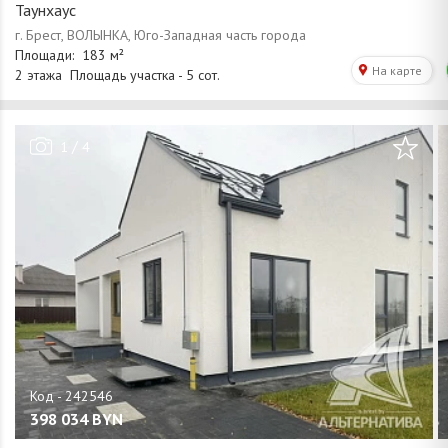
Таунхаус
/
1
4
398 034
BYN