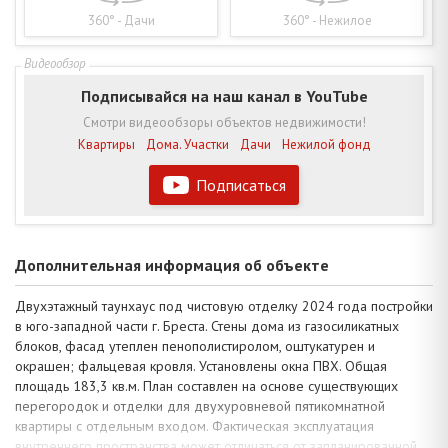
360° - Дачи
360° - Нежилое
Подписывайся на наш канал в YouTube
Смотри видеообзоры объектов недвижимости!
Квартиры
Дома. Участки
Дачи
Нежилой фонд
Подписаться
Дополнительная информация об объекте
Двухэтажный таунхаус под чистовую отделку 2024 года постройки
в юго-западной части г. Бреста. Стены дома из газосиликатных
блоков, фасад утеплен пенополистиролом, оштукатурен и
окрашен; фальцевая кровля. Установлены окна ПВХ. Общая
площадь 183,3 кв.м. План составлен на основе существующих
перегородок и отделки для двухуровневой пятикомнатной
квартиры с отдельным входом. Фактическая эксплуатация
внутреннего пространства может отличаться от запланированной.