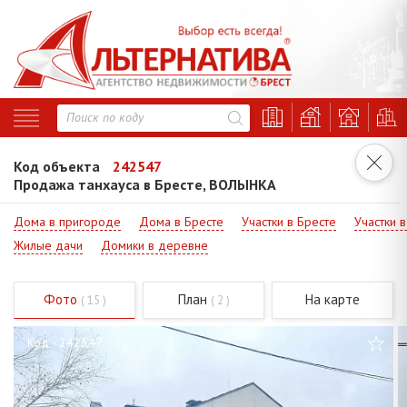
Код объекта
242547
Продажа танхауса в Бресте, ВОЛЫНКА
Дома в пригороде
Дома в Бресте
Участки в Бресте
Участки 
Жилые дачи
Домики в деревне
Фото
План
На карте
( 15 )
( 2 )
Код - 242547