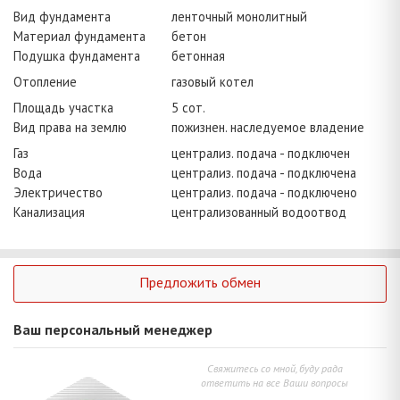
Вид фундамента
ленточный монолитный
Материал фундамента
бетон
Подушка фундамента
бетонная
Отопление
газовый котел
Площадь участка
5 сот.
Вид права на землю
пожизнен. наследуемое владение
Газ
централиз. подача - подключен
Вода
централиз. подача - подключена
Электричество
централиз. подача - подключено
Канализация
централизованный водоотвод
Предложить обмен
Ваш персональный менеджер
Свяжитесь со мной, буду рада
ответить на все Ваши вопросы