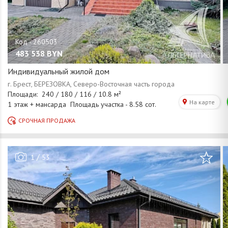
483 538
BYN
Индивидуальный жилой дом
/
1
53