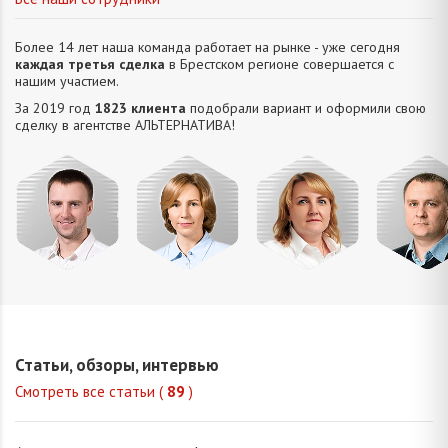
Более 14 лет наша команда работает на рынке - уже сегодня
каждая третья сделка
в Брестском регионе совершается с
нашим участием.
За 2019 год
1823 клиента
подобрали вариант и оформили свою
сделку в агентстве АЛЬТЕРНАТИВA!
Усюкевич
Привалова
Семечко
Царук
Денис
Диана
Наталья
Сергей
Владимирович
Станиславовна
Николаевна
Василье
Статьи, обзоры, интервью
Смотреть все статьи (
89
)