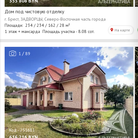
353 808
BYN
Дом под чистовую отделку
/
1
89
616 216
BYN