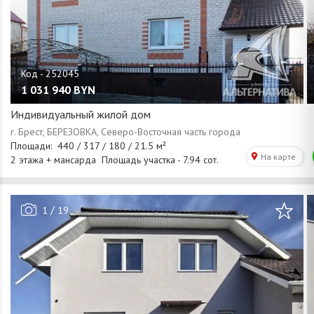
1 031 940
BYN
Индивидуальный жилой дом
/
1
19